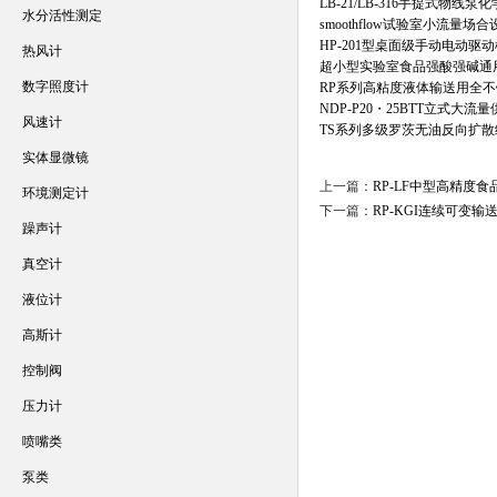
LB-21/LB-316手提式物线
水分活性测定
smoothflow试验室小流量
HP-201型桌面级手动电动
热风计
超小型实验室食品强酸强碱通
数字照度计
RP系列高粘度液体输送用全
NDP-P20・25BTT立式大流
风速计
TS系列多级罗茨无油反向扩
实体显微镜
上一篇：
RP-LF中型高精度
环境测定计
下一篇：
RP-KGI连续可变
躁声计
真空计
液位计
高斯计
控制阀
压力计
喷嘴类
泵类