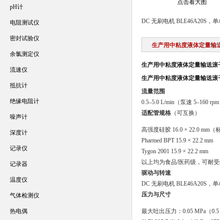
点击看大图
pH计
DC 无刷电机 BLE46A20S，单相
电阻测试仪
密封试验仪
生产用中粘度液体定量输
余氯测定仪
生产用中粘度液体定量输送滚
流速仪
生产用中粘度液体定量输送滚
抵抗计
流量范围
绝缘电阻计
0.5–5.0 L/min（泵速 5–160 
适配管规格
（可互换）
噪声计
高强度硅胶 16.0 × 22.0 mm
深度计
Pharmed BPT 15.9 × 22.2 mm
记录仪
Tygon 2001 15.9 × 22.2 mm
以上均为食品/医药级，可耐
记录器
驱动与转速
温度仪
DC 无刷电机 BLE46A20S，单
压力与尺寸
气体检测仪
热电偶
最大吐出压力：0.05 MPa（0.5 