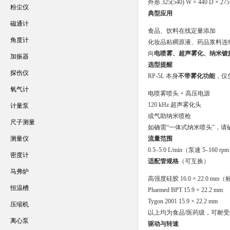
外形 325(540) W × 440 D × 27
粉尘仪
典型应用
磁通计
食品、饮料在线定量添加
角度计
化妆品粘稠原液、药品浆料连
向
电喷雾、超声雾化、纳米镀
加振器
选型提醒
探伤仪
RP-5L 本身
不带雾化功能
，仅
氧气计
电喷雾喷头 + 高压电源
120 kHz 超声雾化头
计量泵
或气助纳米喷枪
尺子测量
如确需“一体式纳米喷头"，请确
测量仪
流量范围
0.5–5.0 L/min（泵速 5–160 
密度计
适配管规格
（可互换）
马弗炉
高强度硅胶 16.0 × 22.0 mm
恒温槽
Pharmed BPT 15.9 × 22.2 mm
Tygon 2001 15.9 × 22.2 mm
压缩机
以上均为食品/医药级，可耐
离心泵
驱动与转速