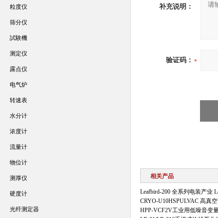
补充说明：
粒度仪
筛分仪
試験機
测定仪
验证码：
露点仪
电气炉
转速表
水分计
浓度计
流量计
物位计
相关产品
测厚仪
Leafbird-200 全系列电装产业 
硬度计
CRYO-U10HSPULVAC 
光纤测定器
HPP-VCF2V工业用低噪音