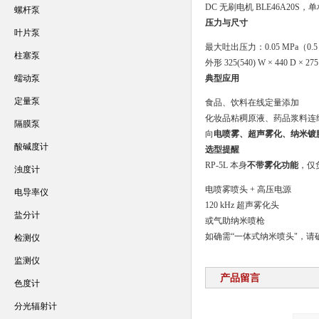
DC 无刷电机 BLE46A20S，单
螺杆泵
压力与尺寸
叶片泵
最大吐出压力：0.05 MPa（0.5 
柱塞泵
外形 325(540) W × 440 D × 27
蠕动泵
典型应用
定量泵
食品、饮料在线定量添加
化妆品粘稠原液、药品浆料连
隔膜泵
向
电喷雾、超声雾化、纳米镀
酸碱度计
选型提醒
RP-5L 本身
不带雾化功能
，仅
浊度计
电喷雾喷头 + 高压电源
电导率仪
120 kHz 超声雾化头
盐分计
或气助纳米喷枪
如确需“一体式纳米喷头"，请确
检测仪
监测仪
产品留言
色度计
分光辐射计