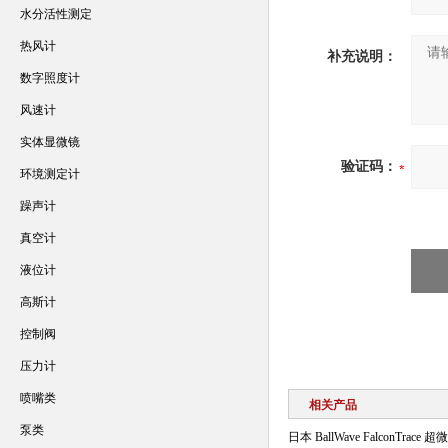
水分活性测定
热风计
补充说明：
数字照度计
风速计
实体显微镜
验证码：
环境测定计
躁声计
真空计
液位计
高斯计
控制阀
压力计
喷嘴类
相关产品
泵类
日本 BallWave FalconTrace