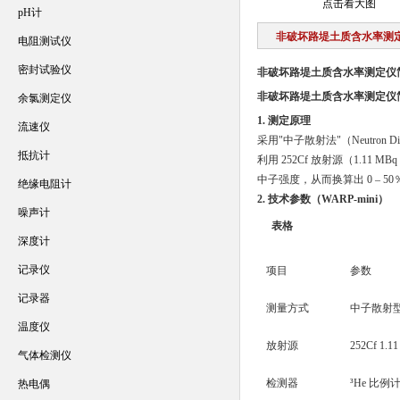
点击看大图
pH计
非破坏路堤土质含水率测定
电阻测试仪
密封试验仪
非破坏路堤土质含水率测定仪简
非破坏路堤土质含水率测定仪简
余氯测定仪
1. 测定原理
流速仪
采用"中子散射法"（Neutron Disp
抵抗计
利用 252Cf 放射源（1.
中子强度，从而换算出 0 – 5
绝缘电阻计
2. 技术参数（WARP-mini）
噪声计
表格
深度计
记录仪
项目
参数
记录器
测量方式
中子散射
温度仪
放射源
252Cf 1
气体检测仪
检测器
³He 比例
热电偶