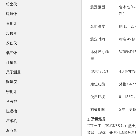
粉尘仪
测定范围
含水比 0 
料）
磁通计
角度计
影响深度
约 15 – 
加振器
测定时间
标准 45
探伤仪
本体尺寸/重
W209×D15
氧气计
量
计量泵
显示与记录
4.3 英寸
尺子测量
测量仪
定位功能
外接 GN
密度计
使用环境
0 – 45 
马弗炉
有效期限
5 年（更
恒温槽
3. 适用场景
压缩机
ICT 土工（TS/GNSS 法）
离心泵
路堤、坝体、开挖回填等分层