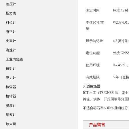
差压计
测定时间
标准 45
压力表
料位计
本体尺寸/重
W209×D15
量
电平计
比重计
显示与记录
4.3 英寸
流速计
定位功能
外接 GN
工业内窥镜
使用环境
0 – 45 
扭矩计
有效期限
5 年（更
应力计
3. 适用场景
检查器
ICT 土工（TS/GNSS 法）
检针器
路堤、坝体、开挖回填等分层
温度计
不适合砾石率＞60％且细粒分
摩擦计
放大镜
产品留言