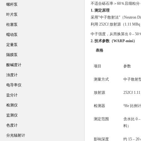
不适合砾石率＞60％且细粒分
螺杆泵
1. 测定原理
叶片泵
采用"中子散射法"（Neutron Disp
利用 252Cf 放射源（1.
柱塞泵
中子强度，从而换算出 0 – 5
蠕动泵
2. 技术参数（WARP-mini）
定量泵
表格
隔膜泵
酸碱度计
项目
参数
浊度计
测量方式
中子散射
电导率仪
放射源
252Cf 1
盐分计
检测仪
检测器
³He 比例
监测仪
测定范围
含水比 0 
色度计
料）
分光辐射计
影响深度
约 15 – 