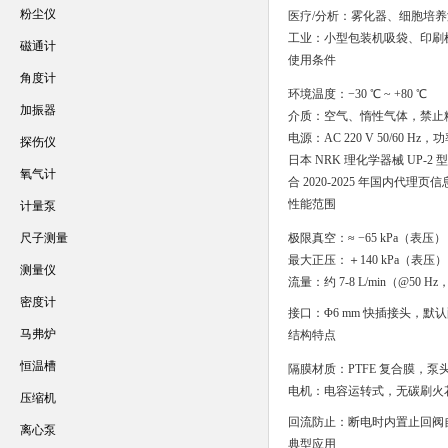
粉尘仪
医疗/分析：雾化器、细胞培
工业：小型包装机吸袋、印刷
磁通计
使用条件
角度计
环境温度：−30 ℃ ~ +80 ℃
加振器
介质：空气、惰性气体，禁止
电源：AC 220 V 50/60 Hz，功
探伤仪
日本 NRK 理化学器械 UP
氧气计
合 2020-2025 年国内代
性能范围
计量泵
尺子测量
极限真空：≈ −65 kPa（表压）
最大正压：＋140 kPa（表压）
测量仪
流量：约 7-8 L/min（@50 
密度计
接口：Φ6 mm 快插接头，默认配
马弗炉
结构特点
恒温槽
隔膜材质：PTFE 复合膜，泵头
电机：电容运转式，无碳刷火花，可
压缩机
回流防止：断电时内置止回阀
离心泵
典型应用