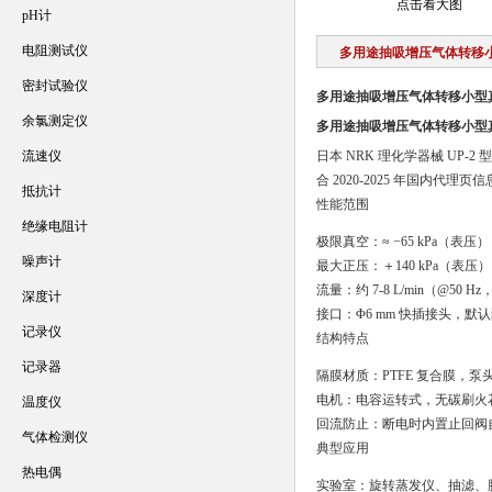
点击看大图
pH计
电阻测试仪
多用途抽吸增压气体转移
密封试验仪
多用途抽吸增压气体转移小型
余氯测定仪
多用途抽吸增压气体转移小型
流速仪
日本 NRK 理化学器械 UP
合 2020-2025 年国内代
抵抗计
性能范围
绝缘电阻计
极限真空：≈ −65 kPa（表压）
噪声计
最大正压：＋140 kPa（表压）
流量：约 7-8 L/min（@50 
深度计
接口：Φ6 mm 快插接头，默认配
记录仪
结构特点
记录器
隔膜材质：PTFE 复合膜，泵头
电机：电容运转式，无碳刷火花，可
温度仪
回流防止：断电时内置止回阀
气体检测仪
典型应用
热电偶
实验室：旋转蒸发仪、抽滤、