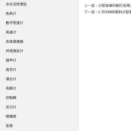
水分活性测定
上一篇：
小型涂漆印刷行业用
下一篇：
L.TEX8600系列
热风计
数字照度计
风速计
实体显微镜
环境测定计
躁声计
真空计
液位计
高斯计
控制阀
压力计
喷嘴类
泵类