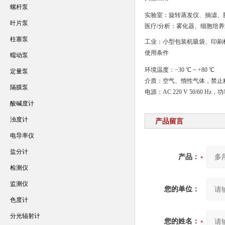
螺杆泵
实验室：旋转蒸发仪、抽滤、
叶片泵
医疗/分析：雾化器、细胞培
柱塞泵
工业：小型包装机吸袋、印刷
使用条件
蠕动泵
环境温度：−30 ℃ ~ +80 ℃
定量泵
介质：空气、惰性气体，禁止
隔膜泵
电源：AC 220 V 50/60 Hz，功
酸碱度计
浊度计
产品留言
电导率仪
盐分计
产品：
检测仪
监测仪
您的单位：
色度计
分光辐射计
您的姓名：