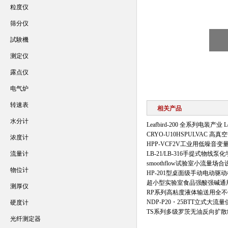
粒度仪
筛分仪
試験機
测定仪
露点仪
电气炉
转速表
相关产品
水分计
Leafbird-200 全系列电装产业 
CRYO-U10HSPULVAC 
浓度计
HPP-VCF2V工业用低噪音
流量计
LB-21/LB-316手提式物线
smoothflow试验室小流量
物位计
HP-201型桌面级手动电动
超小型实验室食品强酸强碱通
测厚仪
RP系列高粘度液体输送用全
NDP-P20・25BTT立式大流
硬度计
TS系列多级罗茨无油反向扩
光纤测定器