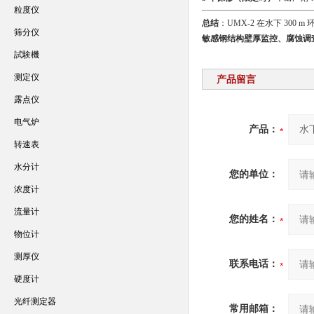
粒度仪
总结
：UMX-2 在水下 300 
筛分仪
敏感钢结构壁厚监控、腐蚀调
試験機
测定仪
产品留言
露点仪
电气炉
产品：
转速表
水分计
您的单位：
浓度计
流量计
您的姓名：
物位计
测厚仪
联系电话：
硬度计
光纤测定器
常用邮箱：