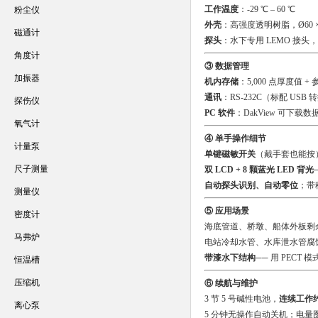
工作温度
：-29 ℃ – 60 ℃
粉尘仪
外壳
：高强度透明树脂，Ø60 × 
磁通计
探头
：水下专用 LEMO 接头，
角度计
③ 数据管理
加振器
机内存储
：5,000 点厚度值 + 
通讯
：RS-232C（标配 USB
探伤仪
PC 软件
：DakView 可下载
氧气计
④ 单手操作细节
计量泵
单键磁敏开关
（戴手套也能按
尺子测量
双 LCD + 8 颗蓝光 LED 背光
自动探头识别、自动零位
；带
测量仪
⑤ 应用场景
密度计
海底管道、桥墩、船体外板剩
马弗炉
电站冷却水管、水库泄水管腐
带漆水下结构
── 用 PEC
恒温槽
压缩机
⑥ 续航与维护
3 节 5 号碱性电池，
连续工作约 
离心泵
5 分钟无操作自动关机；电量