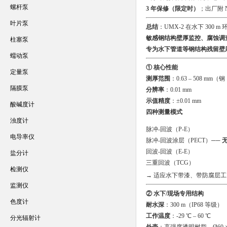
螺杆泵
3 年保修（限定时）
；出厂附 
叶片泵
总结
：UMX-2 在水下 300 
敏感钢结构壁厚监控、腐蚀调
柱塞泵
专为水下管道等钢结构残留壁
蠕动泵
① 核心性能
定量泵
测厚范围
：0.63 – 508 mm（
隔膜泵
分辨率
：0.01 mm
示值精度
：±0.01 mm
酸碱度计
四种测量模式
浊度计
脉冲-回波（P-E）
电导率仪
脉冲-回波涂层（PECT）──
回波-回波（E-E）
盐分计
三重回波（TCG）
检测仪
→ 适应水下带漆、带防腐层工
监测仪
② 水下/现场专用结构
色度计
耐水深
：300 m（IP68 等级）
工作温度
：-29 ℃ – 60 ℃
分光辐射计