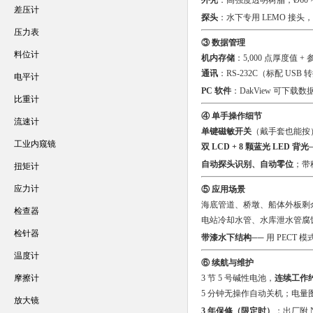
外壳
：高强度透明树脂，Ø60 × 
差压计
探头
：水下专用 LEMO 接头，
压力表
③ 数据管理
料位计
机内存储
：5,000 点厚度值 + 
通讯
：RS-232C（标配 USB
电平计
PC 软件
：DakView 可下载
比重计
④ 单手操作细节
流速计
单键磁敏开关
（戴手套也能按
工业内窥镜
双 LCD + 8 颗蓝光 LED 背光
自动探头识别、自动零位
；带
扭矩计
应力计
⑤ 应用场景
海底管道、桥墩、船体外板剩
检查器
电站冷却水管、水库泄水管腐
检针器
带漆水下结构
── 用 PEC
温度计
⑥ 续航与维护
摩擦计
3 节 5 号碱性电池，
连续工作约 
5 分钟无操作自动关机；电量
放大镜
3 年保修（限定时）
；出厂附 