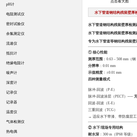
点击看大图
pH计
水下管道钢结构残留壁厚
电阻测试仪
密封试验仪
水下管道钢结构残留壁厚检测
水下管道钢结构残留壁厚检测
余氯测定仪
专为水下管道等钢结构残留壁
流速仪
① 核心性能
抵抗计
测厚范围
：0.63 – 508 mm（
绝缘电阻计
分辨率
：0.01 mm
示值精度
：±0.01 mm
噪声计
四种测量模式
深度计
脉冲-回波（P-E）
记录仪
脉冲-回波涂层（PECT）──
记录器
回波-回波（E-E）
三重回波（TCG）
温度仪
→ 适应水下带漆、带防腐层工
气体检测仪
② 水下/现场专用结构
热电偶
耐水深
：300 m（IP68 等级）