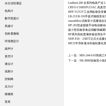
Leafbird-200 全系列电装产业 
水分活性测定
CRYO-U10HSPULVAC 
热风计
HPP-VCF2V工业用低噪音
LB-21/LB-316手提式物线
数字照度计
smoothflow试验室小流量
HP-201型桌面级手动电动
风速计
超小型实验室食品强酸强碱通
实体显微镜
RP系列高粘度液体输送用全
NDP-P20・25BTT立式大流
环境测定计
MF25半导体液冷传输轻量化
躁声计
上一篇：
MIS-244-0-63
真空计
下一篇：
NK-BM0实验室小
液位计
高斯计
控制阀
压力计
喷嘴类
泵类