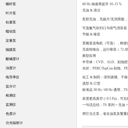
螺杆泵
60 Hz 抽速再提升 10–15 %
无油 & 清洁
叶片泵
泵腔无油，无碳片/无润滑脂
柱塞泵
可选氮气吹扫口与排气消音器
蠕动泵
节能 & 噪音
定量泵
变频直连电机（可选），根据负荷
无齿轮啮合，运行噪音 ≤ 72 
隔膜泵
典型应用
酸碱度计
半导体：CVD、ALD、刻蚀腔真
浊度计
光伏：PERC/TopCon 刻蚀、
电导率仪
化工 & 制药：溶剂蒸馏、干
选型 & 订货
盐分计
标准品 50 Hz / 60 Hz 通用，TS
检测仪
若需更高真空 (<0.5 Pa)，可后
监测仪
一句话总结：TS 系列 = 无
色度计
用它当主泵，省去油泵及繁重
分光辐射计