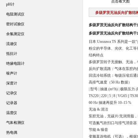
点击看大图
pH计
多级罗茨无油反向扩散结
电阻测试仪
密封试验仪
多级罗茨无油反向扩散结构干
多级罗茨无油反向扩散结构干
余氯测定仪
日本 Unozawa TS 系
流速仪
粉尘的半导体、光伏、化工等长周
抵抗计
结构特点
多级罗茨转子无接触、无油，省略
绝缘电阻计
反向扩散流路：气体在泵腔内
噪声计
回流冷却系统：每级压缩后通过
高排气速度（50 Hz 数据）
深度计
| 型号 | 抽速 (m³/h) | 极限压力 (Pa) | 最大
记录仪
TS220 | 220 | 5 | 8 | VG65 || TS300
60 Hz 抽速再提升 10–15 %
记录器
无油 & 清洁
温度仪
泵腔无油，无碳片/无润滑脂
气体检测仪
可选氮气吹扫口与排气消音器
节能 & 噪音
热电偶
变频直连电机（可选），根据负荷