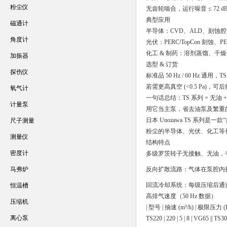
粉尘仪
无齿轮啮合，运行噪音 ≤ 72 
典型应用
磁通计
半导体：CVD、ALD、刻蚀腔真
角度计
光伏：PERC/TopCon 刻蚀、
化工 & 制药：溶剂蒸馏、干
加振器
选型 & 订货
探伤仪
标准品 50 Hz / 60 Hz 通用，TS
若需更高真空 (<0.5 Pa)，可后
氧气计
一句话总结：TS 系列 = 无
计量泵
用它当主泵，省去油泵及繁重
日本 Unozawa TS 系
尺子测量
粉尘的半导体、光伏、化工等长周
测量仪
结构特点
密度计
多级罗茨转子无接触、无油，省略
马弗炉
反向扩散流路：气体在泵腔内
回流冷却系统：每级压缩后通过
恒温槽
高排气速度（50 Hz 数据）
压缩机
| 型号 | 抽速 (m³/h) | 极限压力 (Pa) | 最大
离心泵
TS220 | 220 | 5 | 8 | VG65 || TS300