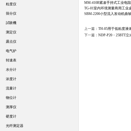
MM-410B紧凑手持式工业电
粒度仪
TG-01室内环境测量商用工业桌
筛分仪
SBM-2200小型流入发动机
試験機
上一篇：
TH-05用于低粘度
测定仪
下一篇：
NDP-P20・25B
露点仪
电气炉
转速表
水分计
浓度计
流量计
物位计
测厚仪
硬度计
光纤测定器