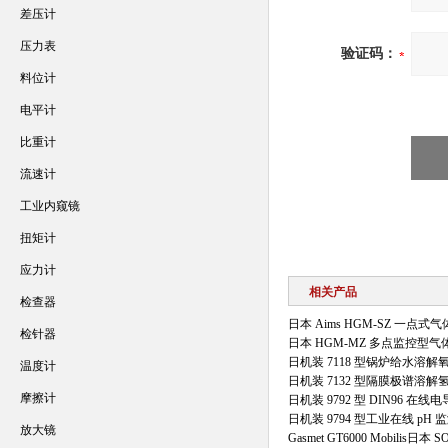
差压计
压力表
验证码：
料位计
电平计
比重计
流速计
工业内窥镜
扭矩计
应力计
相关产品
检查器
日本 Aims HGM-SZ 一点
检针器
日本 HGM-MZ 多点监控型
日机装 7118 型锅炉给水溶解
温度计
日机装 7132 型隔膜极谱溶解
摩擦计
日机装 9792 型 DIN96 在
日机装 9794 型工业在线 pH 
放大镜
Gasmet GT6000 Mobilis