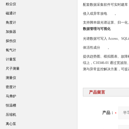
粉尘仪
配套数据采集软件可实时建库
磁通计
侵入或异常放电
。
角度计
支持脚本级光谱运算、归一化、微分
数据管理与可视化
加振器
光谱数据可写入 Access、SQL
探伤仪
体活性成分
。
氧气计
提供趋势图、模拟图表、故障
计量泵
综上，C10346-01 通
尺子测量
测与异常监控解决方案，可提
测量仪
密度计
产品留言
马弗炉
恒温槽
产品：
压缩机
离心泵