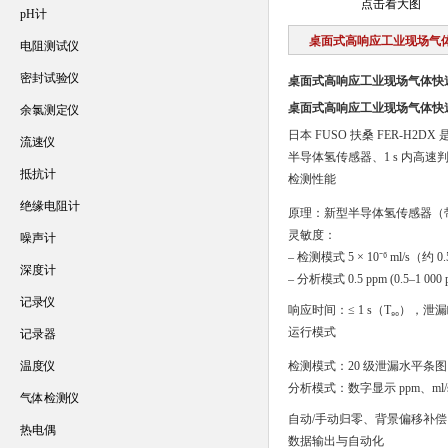
点击看大图
pH计
桌面式高响应工业现场气
电阻测试仪
密封试验仪
桌面式高响应工业现场气体快
桌面式高响应工业现场气体快
余氯测定仪
日本 FUSO 扶桑 FER-H2
流速仪
半导体氢传感器、1 s 内高
抵抗计
检测性能
绝缘电阻计
原理：新型半导体氢传感器（带
灵敏度：
噪声计
– 检测模式 5 × 10⁻⁶ ml/s（约 0.
深度计
– 分析模式 0.5 ppm (0.5–1 00
记录仪
响应时间：≤ 1 s（T₉₀），
运行模式
记录器
温度仪
检测模式：20 级泄漏水平条图
分析模式：数字显示 ppm、ml
气体检测仪
自动/手动归零、背景偏移补偿，
热电偶
数据输出与自动化