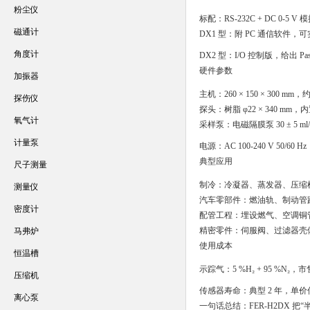
粉尘仪
标配：RS-232C + DC 0-5 
磁通计
DX1 型：附 PC 通信软件
角度计
DX2 型：I/O 控制版，给出 Pa
硬件参数
加振器
主机：260 × 150 × 300 mm
探伤仪
探头：树脂 φ22 × 340 
氧气计
采样泵：电磁隔膜泵 30 ± 5 
计量泵
电源：AC 100-240 V 50/6
典型应用
尺子测量
制冷：冷凝器、蒸发器、压缩机的 
测量仪
汽车零部件：燃油轨、制动管
密度计
配管工程：埋设燃气、空调铜
精密零件：伺服阀、过滤器壳
马弗炉
使用成本
恒温槽
示踪气：5 %H₂ + 95 %
压缩机
传感器寿命：典型 2 年，单价低
离心泵
一句话总结：FER-H2DX 把“半导