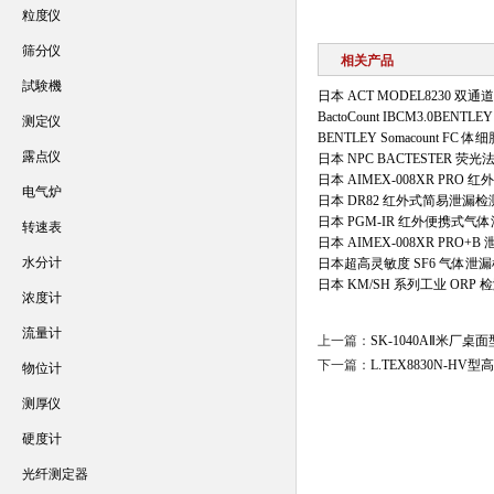
粒度仪
筛分仪
相关产品
試験機
日本 ACT MODEL8230 
BactoCount IBCM3.0BENT
测定仪
BENTLEY Somacount FC 
露点仪
日本 NPC BACTESTER 
日本 AIMEX-008XR PRO
电气炉
日本 DR82 红外式简易泄漏检
日本 PGM-IR 红外便携式气
转速表
日本 AIMEX-008XR PRO+
水分计
日本超高灵敏度 SF6 气体泄
日本 KM/SH 系列工业 ORP 
浓度计
流量计
上一篇：
SK-1040AⅡ米厂
下一篇：
L.TEX8830N-
物位计
测厚仪
硬度计
光纤测定器