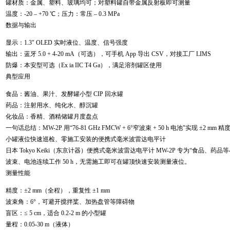
罐材质：金属、塑料、玻璃均可；对塑料罐自带金属反射板即可测量
温度：-20 – +70 ℃；压力：常压 – 0.3 MPa
数据与输出
显示：1.3" OLED 实时液位、温度、信号强度
输出：蓝牙 5.0 + 4-20 mA（可选），可手机 App 导出 CSV，对接工厂 LIMS
防爆：本安型可选（Ex ia IIC T4 Ga），满足溶剂罐区使用
典型应用
食品：酱油、果汁、发酵罐小型 CIP 回水罐
药品：注射用水、纯化水、醇沉罐
化妆品：香精、酒精储罐月度盘点
一句话总结：MW-2P 用“76-81 GHz FMCW + 6°窄波束 + 50 h 电池"实现 ±2 m
小罐液位快速巡检、零施工安装的便携式毫米波雷达电平计
日本 Tokyo Keiki（东京计器）便携式毫米波雷达电平计 MW-2P 专为“食品、药品
波束、电池连续工作 50 h，无需施工即可在罐顶快速安装测量液位。
测量性能
精度：±2 mm（全程），重复性 ±1 mm
波束角：6°，可避开搅拌桨、加热盘管等障碍物
盲区：≤ 5 cm，适合 0.2-2 m 的小型罐
量程：0.05-30 m（液体）