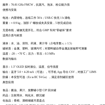
频率：76-81 GHz FMCW，抗蒸汽、泡沫、粉尘能力强
便携与安装
电池：内置锂电，连续工作 50 h；USB-C 快充 1 h 满电
重量：≈ 0.9 kg，顶部 1" 螺纹或夹具安装，5 秒完成启动
无需布线，罐侧无需开孔，符合 GMP 车间“零破坏"要求
适用介质与材质
液体：水、油、溶剂、药液、果汁等（介电常数 εᵣ ≥ 1.5）
罐材质：金属、塑料、玻璃均可；对塑料罐自带金属反射板即可测量
温度：-20 – +70 ℃；压力：常压 – 0.3 MPa
数据与输出
显示：1.3" OLED 实时液位、温度、信号强度
输出：蓝牙 5.0 + 4-20 mA（可选），可手机 App 导出 CSV，对接工厂 LIMS
防爆：本安型可选（Ex ia IIC T4 Ga），满足溶剂罐区使用
典型应用
食品：酱油、果汁、发酵罐小型 CIP 回水罐
药品：注射用水、纯化水、醇沉罐
化妆品：香精、酒精储罐月度盘点