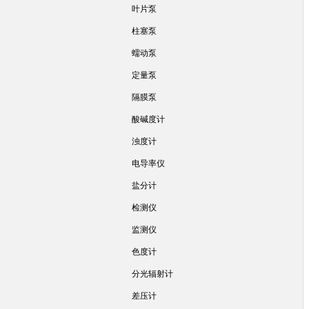
叶片泵
柱塞泵
蠕动泵
定量泵
隔膜泵
酸碱度计
浊度计
电导率仪
盐分计
检测仪
监测仪
色度计
分光辐射计
差压计