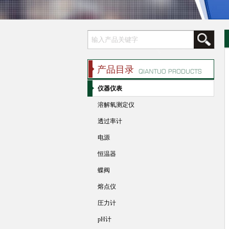
产品目录
仪器仪表
溶解氧测定仪
透过率计
电源
恒温器
蝶阀
熔点仪
圧力计
pH计