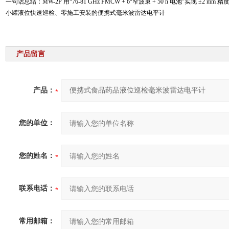
一句话总结：MW-2P 用“76-81 GHz FMCW + 6°窄波束 + 50 h 电池"实现 ±2 m
小罐液位快速巡检、零施工安装的便携式毫米波雷达电平计
产品留言
产品：
您的单位：
您的姓名：
联系电话：
常用邮箱：