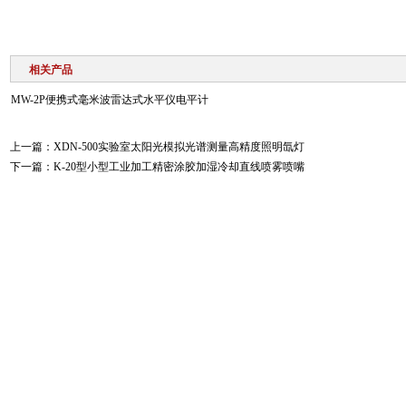
相关产品
MW-2P便携式毫米波雷达式水平仪电平计
上一篇：
XDN-500实验室太阳光模拟光谱测量高精度照明氙灯
下一篇：
K-20型小型工业加工精密涂胶加湿冷却直线喷雾喷嘴