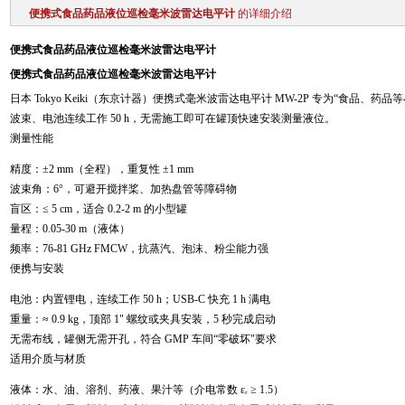
便携式食品药品液位巡检毫米波雷达电平计
的详细介绍
便携式食品药品液位巡检毫米波雷达电平计
便携式食品药品液位巡检毫米波雷达电平计
日本 Tokyo Keiki（东京计器）便携式毫米波雷达电平计 MW-2P 专为“食品、药品
波束、电池连续工作 50 h，无需施工即可在罐顶快速安装测量液位。
测量性能
精度：±2 mm（全程），重复性 ±1 mm
波束角：6°，可避开搅拌桨、加热盘管等障碍物
盲区：≤ 5 cm，适合 0.2-2 m 的小型罐
量程：0.05-30 m（液体）
频率：76-81 GHz FMCW，抗蒸汽、泡沫、粉尘能力强
便携与安装
电池：内置锂电，连续工作 50 h；USB-C 快充 1 h 满电
重量：≈ 0.9 kg，顶部 1" 螺纹或夹具安装，5 秒完成启动
无需布线，罐侧无需开孔，符合 GMP 车间“零破坏"要求
适用介质与材质
液体：水、油、溶剂、药液、果汁等（介电常数 εᵣ ≥ 1.5）