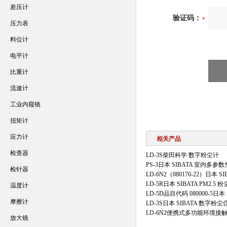
差压计
验证码：
压力表
料位计
电平计
比重计
流速计
工业内窥镜
扭矩计
应力计
相关产品
检查器
LD-3S柴田科学 数字粉尘计
PS-3日本 SIBATA 室内多
检针器
LD-6N2（080170-22）日
LD-5R日本 SIBATA PM2.5
温度计
LD-5D品目代码 080000-5日
摩擦计
LD-3S日本 SIBATA 数字粉尘
LD-6N2便携式多功能环境接
放大镜