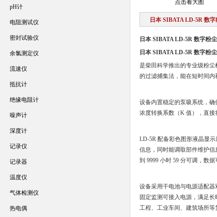
点击看大图
pH计
日本 SIBATA LD-5R 
电阻测试仪
密封试验仪
日本 SIBATA LD-5R 数字粉
日本 SIBATA LD-5R 数字粉
余氯测定仪
是柴田科学推出的专业级粉尘
流速仪
的过滤捕集法，能在短时间内
抵抗计
绝缘电阻计
设备内置稳定的泵吸系统，确保
浓度转换系数（K 值），直接
噪声计
深度计
LD-5R 配备彩色图形液晶
记录仪
信息，同时能调取部件维护信息
到 9999 小时 59 分可
记录器
温度仪
设备采用干电池与电源适配器
气体检测仪
固定监测可接入电源，满足长
工程、工业车间、建筑场所等
热电偶