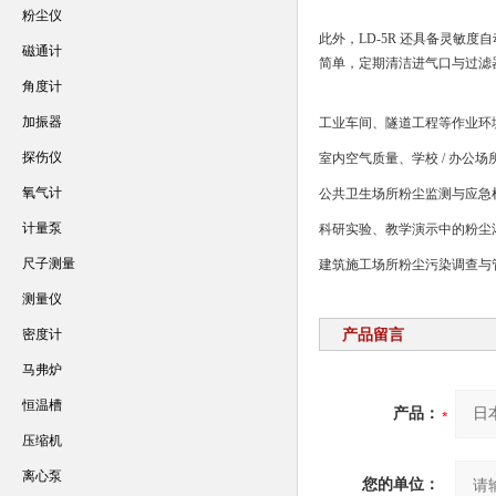
粉尘仪
此外，LD-5R 还具备灵敏
磁通计
简单，定期清洁进气口与过滤
角度计
加振器
工业车间、隧道工程等作业环
探伤仪
室内空气质量、学校 / 办公场
氧气计
公共卫生场所粉尘监测与应急
计量泵
科研实验、教学演示中的粉尘
尺子测量
建筑施工场所粉尘污染调查与
测量仪
密度计
产品留言
马弗炉
恒温槽
产品：
压缩机
离心泵
您的单位：