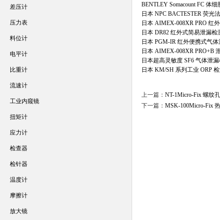
BENTLEY Somacount FC 
差压计
日本 NPC BACTESTER 
压力表
日本 AIMEX-008XR PRO
日本 DR82 红外式简易泄漏检
料位计
日本 PGM-IR 红外便携式气
日本 AIMEX-008XR PRO+
电平计
日本超高灵敏度 SF6 气体泄
比重计
日本 KM/SH 系列工业 ORP 
流速计
上一篇：
NT-1Micro-Fix
工业内窥镜
下一篇：
MSK-100Micro-
扭矩计
应力计
检查器
检针器
温度计
摩擦计
放大镜