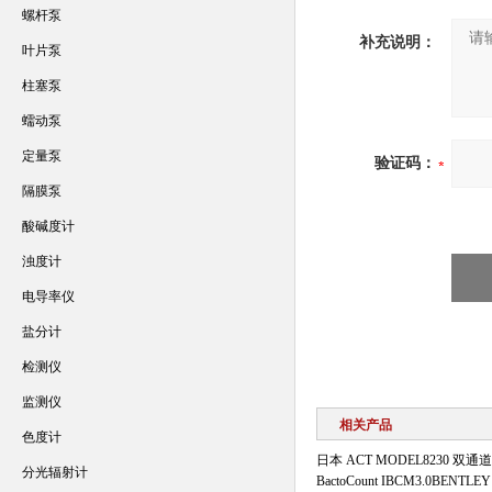
螺杆泵
补充说明：
叶片泵
柱塞泵
蠕动泵
定量泵
验证码：
隔膜泵
酸碱度计
浊度计
电导率仪
盐分计
检测仪
监测仪
相关产品
色度计
日本 ACT MODEL8230 
分光辐射计
BactoCount IBCM3.0BENT