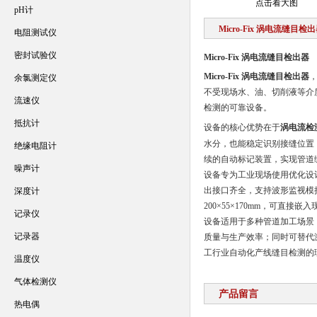
点击看大图
pH计
Micro-Fix 涡电流缝目检
电阻测试仪
密封试验仪
Micro-Fix 涡电流缝目检出器
Micro-Fix 涡电流缝目检出器
余氯测定仪
不受现场水、油、切削液等介
流速仪
检测的可靠设备。
抵抗计
设备的核心优势在于
涡电流检
水分，也能稳定识别接缝位置
绝缘电阻计
续的自动标记装置，实现管道
噪声计
设备专为工业现场使用优化设计，电源
出接口齐全，支持波形监视模
深度计
200×55×170mm，可直
记录仪
设备适用于多种管道加工场景
记录器
质量与生产效率；同时可替代
工行业自动化产线缝目检测的
温度仪
气体检测仪
产品留言
热电偶