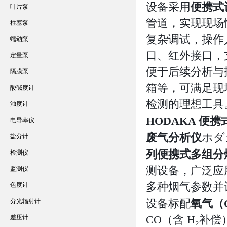
设备采用
便携式
叶片泵
管道，实现现场
柱塞泵
复杂调试，操作人
蠕动泵
口、红外接口，
定量泵
便于后续分析与
隔膜泵
箱等，可满足现
酸碱度计
检测的理想工具
浊度计
HODAKA 便
电导率仪
废气分析仪
ホダ
盐分计
列便携式多组分
检测仪
测设备，广泛应
监测仪
多种烟气参数并
色度计
设备标配
氧气（
分光辐射计
CO（含 H₂补偿
差压计