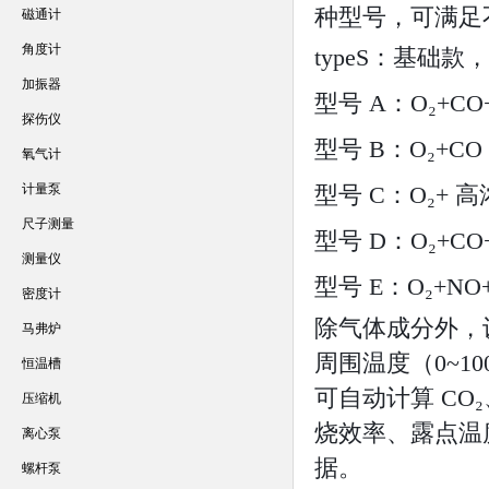
种型号，可满足
磁通计
角度计
typeS：基础款，
加振器
型号 A：O₂+
探伤仪
型号 B：O₂+C
氧气计
计量泵
型号 C：O₂+ 
尺子测量
型号 D：O₂+C
测量仪
型号 E：O₂+N
密度计
除气体成分外，
马弗炉
周围温度（0~1
恒温槽
可自动计算 CO
压缩机
烧效率、露点温
离心泵
据。
螺杆泵