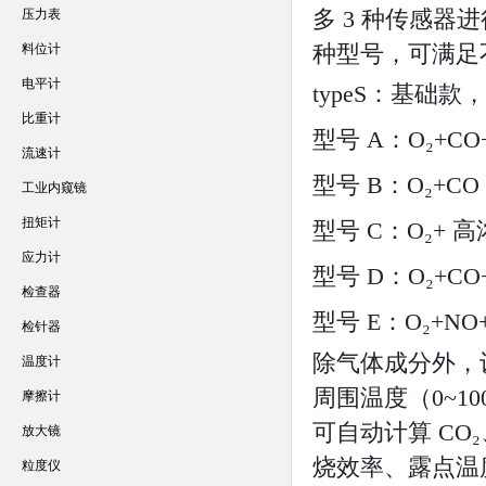
多 3 种传感器进行
压力表
种型号，可满足
料位计
电平计
typeS：基础款，
比重计
型号 A：O₂+
流速计
型号 B：O₂+C
工业内窥镜
扭矩计
型号 C：O₂+ 
应力计
型号 D：O₂+C
检查器
型号 E：O₂+N
检针器
除气体成分外，
温度计
周围温度（0~1
摩擦计
可自动计算 CO
放大镜
烧效率、露点温
粒度仪