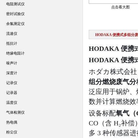
电阻测试仪
点击看大图
密封试验仪
余氯测定仪
流速仪
HODAKA 便携式多组分
抵抗计
HODAKA 便
绝缘电阻计
HODAKA 便
噪声计
ホダカ株式会社
深度计
组分燃烧废气分
记录仪
泛应用于锅炉、
记录器
数并计算燃烧效
温度仪
设备标配
氧气（
气体检测仪
CO（含 H₂补偿
热电偶
多 3 种传感器进行
粉尘仪