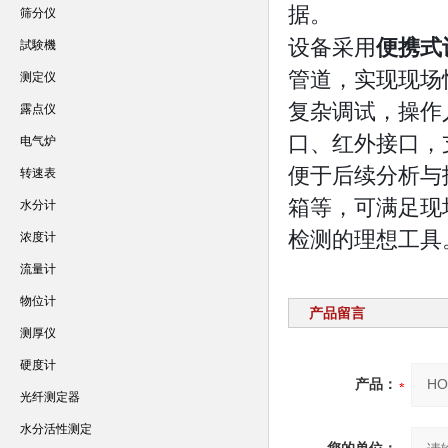
据。
筛分仪
设备采用
便携式
試験機
管道，实现现场
测定仪
复杂调试，操作人
露点仪
口、红外接口，
电气炉
便于后续分析与
转速表
箱等，可满足现
水分计
检测的理想工具
浓度计
流量计
物位计
产品留言
测厚仪
硬度计
产品：
光纤测定器
水分活性测定