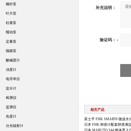
螺杆泵
补充说明：
叶片泵
柱塞泵
蠕动泵
验证码：
定量泵
隔膜泵
酸碱度计
浊度计
电导率仪
盐分计
检测仪
监测仪
相关产品
色度计
富士平 FHK SMART6 微
日本 FHK 卵质计配套卵质测
分光辐射计
日本 MARUTO S44 锥体贯入