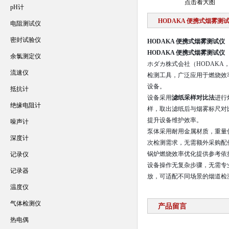
点击看大图
pH计
HODAKA 便携式烟雾测
电阻测试仪
密封试验仪
HODAKA 便携式烟雾测试仪
HODAKA 便携式烟雾测试仪
余氯测定仪
ホダカ株式会社（HODAKA
流速仪
检测工具，广泛应用于燃烧效
设备。
抵抗计
设备采用
滤纸采样对比法
进行
绝缘电阻计
样，取出滤纸后与烟雾标尺对
提升设备维护效率。
噪声计
泵体采用耐用金属材质，重量仅
深度计
次检测需求，无需额外采购配
锅炉燃烧效率优化提供参考依
记录仪
设备操作无复杂步骤，无需专
记录器
放，可适配不同场景的烟道检
温度仪
气体检测仪
产品留言
热电偶