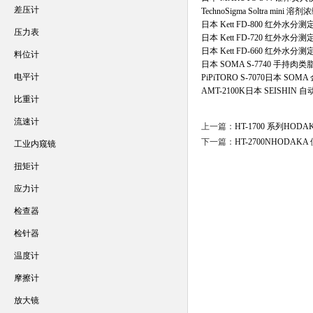
差压计
TechnoSigma Soltra mini 
日本 Kett FD-800 红外水分测
压力表
日本 Kett FD-720 红外水分测
日本 Kett FD-660 红外水分测
料位计
日本 SOMA S-7740 手持肉
电平计
PiPiTORO S-7070日本 S
AMT-2100K日本 SEISHI
比重计
流速计
上一篇：
HT-1700 系列HO
下一篇：
HT-2700NHODA
工业内窥镜
扭矩计
应力计
检查器
检针器
温度计
摩擦计
放大镜