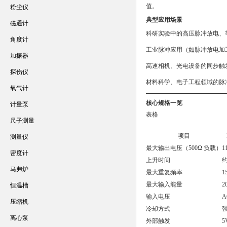
值。
粉尘仪
典型应用场景
磁通计
科研实验中的高压脉冲放电、
角度计
工业脉冲应用（如脉冲放电加
加振器
高速相机、光电设备的同步触
探伤仪
材料科学、电子工程领域的脉
氧气计
核心规格一览
计量泵
表格
尺子测量
项目
测量仪
最大输出电压（500Ω 负载）
1
密度计
上升时间
约
马弗炉
最大重复频率
1
最大输入能量
2
恒温槽
输入电压
A
压缩机
冷却方式
离心泵
外部触发
5