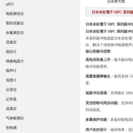
点击看大图
pH计
日本末松電子 MPC 系列
电阻测试仪
密封试验仪
日本末松電子 MPC 系列脉冲
日本末松電子 MPC 系列脉冲
余氯测定仪
本系列脉冲电源是日本末松電
流速仪
出，解决了传统脉冲电源噪声
核心性能与优势
抵抗计
高电压快速上升
：最大输出电压
绝缘电阻计
脉冲实验需求。
噪声计
高重复频率输出
：最高支持 1
深度计
置。
记录仪
短脉冲化选项
：支持输出 10
记录器
灵活控制与同步功能
：支持外
温度仪
抖动误差。
气体检测仪
多重保护功能
：具备控制电压
热电偶
用户友好设计
：操作简单，仅