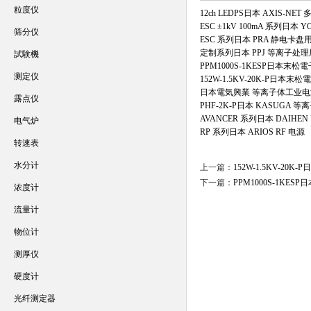
粒度仪
12ch LEDPS日本 AXIS‑N
ESC ±1kV 100mA 系列日
筛分仪
ESC 系列日本 PRA 静电卡
定制系列日本 PPJ 等离子处
試験機
PPM1000S-1KESP日本末
测定仪
152W-1.5KV-20K-P日
日本電気興業 等离子体工业电
露点仪
PHF-2K-P日本 KASUGA
AVANCER 系列日本 DAIH
电气炉
RP 系列日本 ARIOS RF 电源
转速表
水分计
上一篇：
152W-1.5KV-2
下一篇：
PPM1000S-1KE
浓度计
流量计
物位计
测厚仪
硬度计
光纤测定器