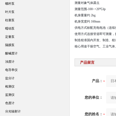
测量对象
气体露点
螺杆泵
测量范围
-100~+20℃dp
叶片泵
机身重量
约 2kg
柱塞泵
机身宽度
约 160mm
供电方式
标配充电电池（连续使用
蠕动泵
使用方式
连接管道即可测量，
定量泵
制造校准
国内开发、制造、校
隔膜泵
核心用途
干燥空气、工业气体
酸碱度计
浊度计
产品留言
电导率仪
盐分计
产品：
检测仪
监测仪
您的单位：
色度计
分光辐射计
您的姓名：