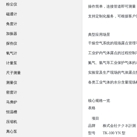
粉尘仪
操作简单，连接管道即可测量
磁通计
支持定制化服务，可根据客户
角度计
加振器
典型应用场景
干燥空气系统的现场露点管理
探伤仪
工业炉内气体露点的过程控制
氧气计
氮气、氩气等工业保护气体的
计量泵
实验室及生产现场的气体露点
尺子测量
各类工业气体的水分含量现场
测量仪
密度计
核心规格一览
马弗炉
表格
恒温槽
项目
压缩机
品牌
株式会社テクネ計測（TEK
离心泵
型号
TK-100 YN 型