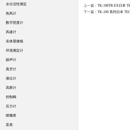
水分活性测定
上一篇：
TK-100TR-EX日本
下一篇：
TK-100 系列日本 
热风计
数字照度计
风速计
实体显微镜
环境测定计
躁声计
真空计
液位计
高斯计
控制阀
压力计
喷嘴类
泵类