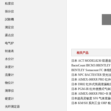
粒度仪
筛分仪
試験機
测定仪
露点仪
电气炉
转速表
相关产品
水分计
日本 ACT MODEL8230 
BactoCount IBCM3.0BENT
浓度计
BENTLEY Somacount FC 
流量计
日本 NPC BACTESTER 
日本 AIMEX-008XR PRO
物位计
日本 DR82 红外式简易泄漏检
日本 PGM-IR 红外便携式气
测厚仪
日本 AIMEX-008XR PRO+
日本超高灵敏度 SF6 气体泄
硬度计
日本 KM/SH 系列工业 ORP 
光纤测定器