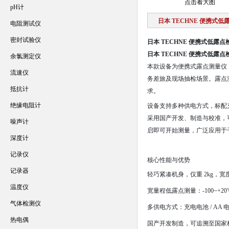
点击看大图
pH计
日本 TECHNE 便携式
电阻测试仪
密封试验仪
日本 TECHNE 便携式低露点
日本 TECHNE 便携式低露点
余氯测定仪
本款设备为便携式露点测量仪，
流速仪
务差旅及现场抽检场景。露点测
抵抗计
求。
绝缘电阻计
设备支持多种供电方式，标配充电
采用国产开发、制造与校准，
噪声计
启即可开始测量，广泛应用于干
深度计
记录仪
核心性能与优势
记录器
轻巧紧凑机身，仅重 2kg，宽度
温度仪
宽量程低露点测量：-100~+2
气体检测仪
多供电方式：充电电池 / AA 电
热电偶
国产开发制造，可追溯至国家