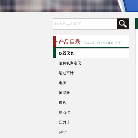
产品目录
仪器仪表
溶解氧测定仪
透过率计
电源
恒温器
蝶阀
熔点仪
圧力计
pH计