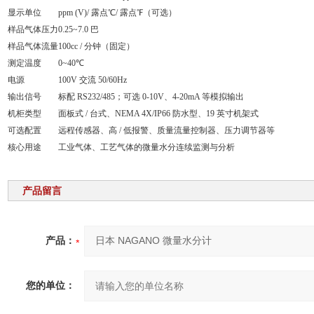
显示单位
ppm (V)/ 露点℃/ 露点℉（可选）
样品气体压力
0.25~7.0 巴
样品气体流量
100cc / 分钟（固定）
测定温度
0~40℃
电源
100V 交流 50/60Hz
输出信号
标配 RS232/485；可选 0-10V、4-20mA 等模拟输出
机柜类型
面板式 / 台式、NEMA 4X/IP66 防水型、19 英寸机架式
可选配置
远程传感器、高 / 低报警、质量流量控制器、压力调节器等
核心用途
工业气体、工艺气体的微量水分连续监测与分析
产品留言
产品：
您的单位：