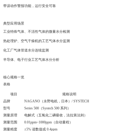
带误动作警报功能，运行安全可靠
典型应用场景
工业特殊气体、不活性气体的微量水分检测
热处理炉、空气干燥机的工艺气体水分监测
化工厂气体管道水分连续监测
半导体、电子行业工艺气体水分分析
核心规格一览
表格
项目
规格说明
品牌
NAGANO（永野电机，日本）/ SYSTECH
型号
Series 500（Systech 500 系列）
测量原理
电解式（五氧化二磷吸收，法拉第法则）
测量范围
0.01ppm~1000ppm（自动量程）
测量精度
±5% 读数值或 0.4ppm