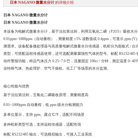
日本 NAGANO 微量水分计
的详细介绍
日本 NAGANO 微量水分计
日本 NAGANO 微量水分计
本设备为电解式微量水分计，基于法拉第法则，利用五氧化二磷（P2O5）吸收水
0.01ppm~1000ppm（自动量程），测量精度 ±5% 读数值或 0.4ppm，可显示 p
测需求。设备配备微处理器与高质量电解式微量水分传感器，机柜分为面板式 / 台式、NE
类型，可搭配远程传感器使用，还可选配测量腐蚀性气体的型号。标配 RS232/485 输出
动作警报功能，样品气体压力 0.25~7.0 巴，流量固定 100cc / 分钟，测定温度 0~40
业特殊气体、热处理炉、空气干燥机、化工厂等场景的水分监测。
核心性能与优势
基于法拉第法则，五氧化二磷吸收原理，测量精度高
0.01~1000ppm 自动量程，低 ppm 级水分检测能力
多单位显示，支持 ppm、露点℃/℉，适配不同场景
多种机柜类型可选，支持远程传感器，适配性强
标配 RS232/485 输出，可选模拟输出，可接入工业系统