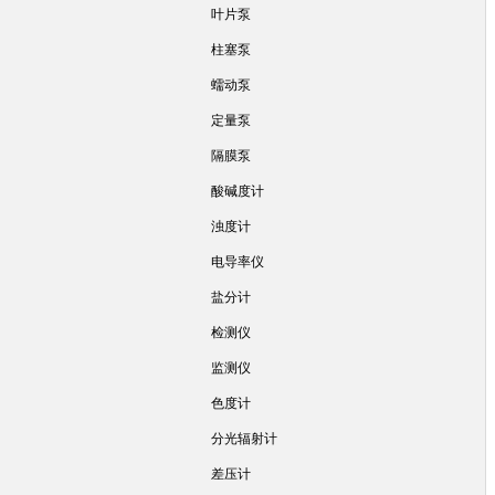
叶片泵
柱塞泵
蠕动泵
定量泵
隔膜泵
酸碱度计
浊度计
电导率仪
盐分计
检测仪
监测仪
色度计
分光辐射计
差压计