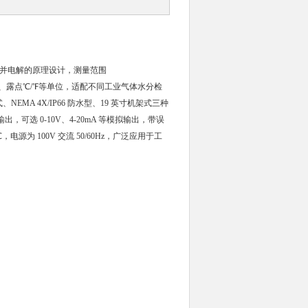
分并电解的原理设计，测量范围
pm (V)、露点℃/℉等单位，适配不同工业气体水分检
MA 4X/IP66 防水型、19 英寸机架式三种
，可选 0-10V、4-20mA 等模拟输出，带误
℃，电源为 100V 交流 50/60Hz，广泛应用于工