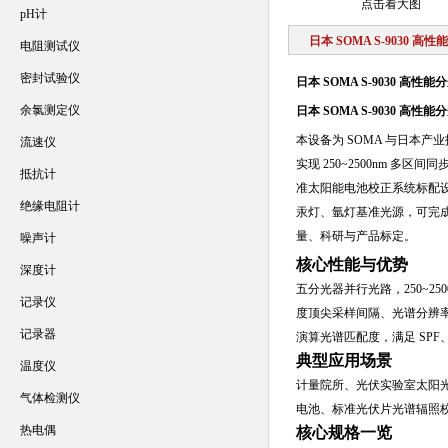
点击看大图
pH计
日本 SOMA S-9030 高
电阻测试仪
密封试验仪
日本 SOMA S-9030 高性
余氯测定仪
日本 SOMA S-9030 高性
本设备为 SOMA 与日本
流速仪
实现 250~2500nm 
抵抗计
准太阳能电池校正系统标配设备。
绝缘电阻计
汞灯、氩灯基准光源，可完成
量、科研与产品标定。
噪声计
核心性能与优势
深度计
五分光器并行光路，250~2
记录仪
度顶尖采样间隔、光谱分辨
记录器
演算光谱匹配度，满足 SP
典型应用场景
温度仪
计量院所、光伏实验室太阳光模
气体检测仪
电池、标准光伏片光谱辐照
热电偶
核心规格一览