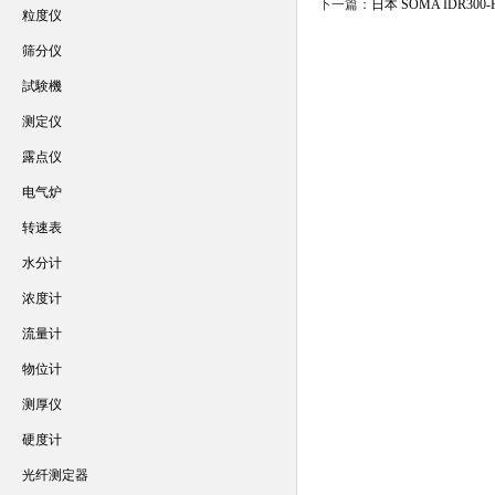
下一篇：
日本 SOMA IDR30
粒度仪
筛分仪
試験機
测定仪
露点仪
电气炉
转速表
水分计
浓度计
流量计
物位计
测厚仪
硬度计
光纤测定器