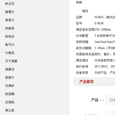
表格
粉尘仪
项目
磁通计
品牌
SOMA（株式
角度计
型号
S-9030
加振器
测定波长范围
250~2500nm
分光配置
5 台回折格子
探伤仪
采样间隔
1nm/2nm/5
氧气计
波长分解能
1~20nm（手
计量泵
内置校准光源
汞灯、氩灯，
测定项目
分光放射照度 (
尺子测量
执行标准
JIS C8912、JI
测量仪
设备资质
日本产品、产
密度计
产品留言
马弗炉
恒温槽
产品：
压缩机
离心泵