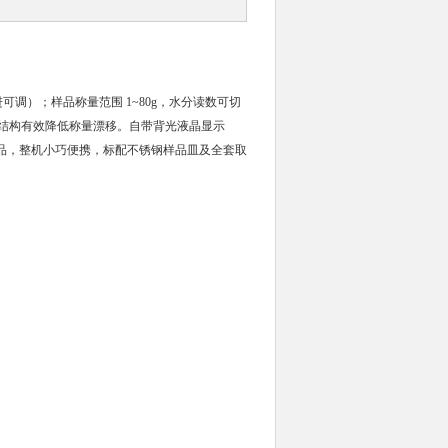
步进可调）；样品称量范围 1~80g，水分读数可切
动变速结构有效降低称量漂移。自带背光液晶显示
样品，整机小巧便携，标配不锈钢样品皿及全套取