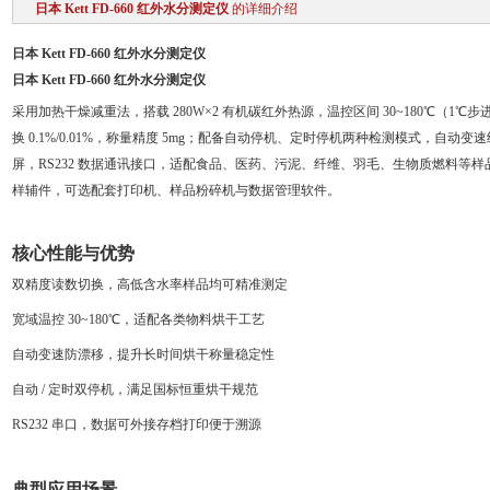
日本 Kett FD-660 红外水分测定仪
的详细介绍
日本 Kett FD-660 红外水分测定仪
日本 Kett FD-660 红外水分测定仪
采用加热干燥减重法，搭载 280W×2 有机碳红外热源，温控区间 30~180℃（1℃
换 0.1%/0.01%，称量精度 5mg；配备自动停机、定时停机两种检测模式，自
屏，RS232 数据通讯接口，适配食品、医药、污泥、纤维、羽毛、生物质燃料等
样辅件，可选配套打印机、样品粉碎机与数据管理软件。
核心性能与优势
双精度读数切换，高低含水率样品均可精准测定
宽域温控 30~180℃，适配各类物料烘干工艺
自动变速防漂移，提升长时间烘干称量稳定性
自动 / 定时双停机，满足国标恒重烘干规范
RS232 串口，数据可外接存档打印便于溯源
典型应用场景