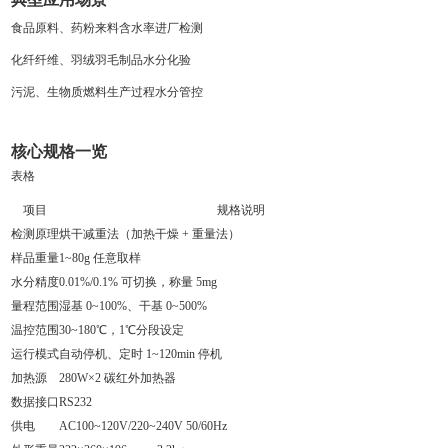
食品原料、药粉来料含水率进厂检测
化纤纤维、羽绒羽毛制品水分化验
污泥、生物质燃料生产过程水分管控
核心规格一览
表格
项目
规格说明
检测原理
烘干减重法（加热干燥 + 重量法）
样品重量
1~80g 任意取样
水分精度
0.01%/0.1% 可切换，称量 5mg
量程范围
湿基 0~100%、干基 0~500%
温控范围
30~180℃，1℃分段设定
运行模式
自动停机、定时 1~120min 停机
加热源
280W×2 碳红外加热器
数据接口
RS232
供电
AC100~120V/220~240V 50/60Hz