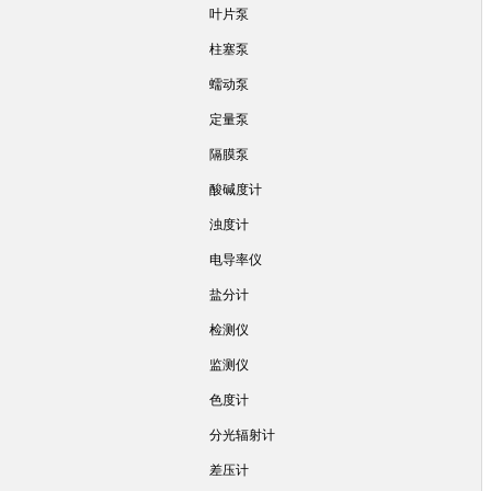
叶片泵
柱塞泵
蠕动泵
定量泵
隔膜泵
酸碱度计
浊度计
电导率仪
盐分计
检测仪
监测仪
色度计
分光辐射计
差压计