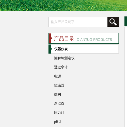
产品目录
仪器仪表
溶解氧测定仪
透过率计
电源
恒温器
蝶阀
熔点仪
圧力计
pH计