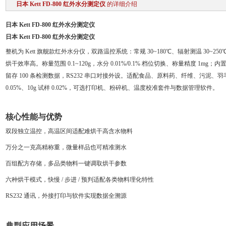
日本 Kett FD-800 红外水分测定仪
的详细介绍
日本 Kett FD-800 红外水分测定仪
日本 Kett FD-800 红外水分测定仪
整机为 Kett 旗舰款红外水分仪，双路温控系统：常规 30~180℃、辐射测温 30~2
烘干效率高。称量范围 0.1~120g，水分 0.01%/0.1% 档位切换、称量精度 1mg；
留存 100 条检测数据，RS232 串口对接外设。适配食品、原料药、纤维、污泥、
0.05%、10g 试样 0.02%，可选打印机、粉碎机、温度校准套件与数据管理软件。
核心性能与优势
双段独立温控，高温区间适配难烘干高含水物料
万分之一克高精称重，微量样品也可精准测水
百组配方存储，多品类物料一键调取烘干参数
六种烘干模式，快慢 / 步进 / 预判适配各类物料理化特性
RS232 通讯，外接打印与软件实现数据全溯源
典型应用场景