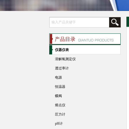
产品目录
仪器仪表
溶解氧测定仪
透过率计
电源
恒温器
蝶阀
熔点仪
圧力计
pH计