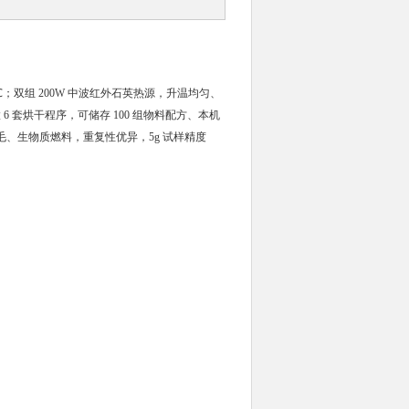
50℃；双组 200W 中波红外石英热源，升温均匀、
内置 6 套烘干程序，可储存 100 组物料配方、本机
羽毛、生物质燃料，重复性优异，5g 试样精度