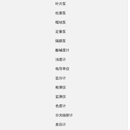
叶片泵
柱塞泵
蠕动泵
定量泵
隔膜泵
酸碱度计
浊度计
电导率仪
盐分计
检测仪
监测仪
色度计
分光辐射计
差压计