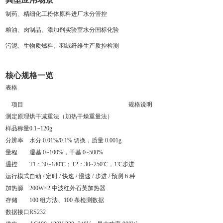
制药、精细化工粉体原料进厂水分管控
粮油、肉制品、添加剂实验室水分国标化验
污泥、生物质燃料、羽绒纤维生产质控检测
核心规格一览
表格
项目
规格说明
测定原理
烘干减重法（加热干燥重量法）
样品称量
0.1~120g
分辨率
水分 0.01%/0.1% 切换，质量 0.001g
量程
湿基 0~100%，干基 0~500%
温控
T1：30~180℃；T2：30~250℃，1℃步进
运行模式
自动 / 定时 / 快速 / 慢速 / 步进 / 预测 6 种
加热源
200W×2 中波红外石英加热器
存储
100 组方法、100 条检测数据
数据接口
RS232