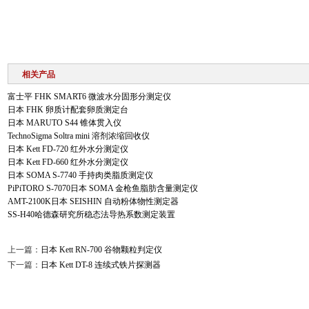
相关产品
富士平 FHK SMART6 微波水分固形分测定仪
日本 FHK 卵质计配套卵质测定台
日本 MARUTO S44 锥体贯入仪
TechnoSigma Soltra mini 溶剂浓缩回收仪
日本 Kett FD-720 红外水分测定仪
日本 Kett FD-660 红外水分测定仪
日本 SOMA S-7740 手持肉类脂质测定仪
PiPiTORO S-7070日本 SOMA 金枪鱼脂肪含量测定仪
AMT-2100K日本 SEISHIN 自动粉体物性测定器
SS-H40哈德森研究所稳态法导热系数测定装置
上一篇：
日本 Kett RN-700 谷物颗粒判定仪
下一篇：
日本 Kett DT-8 连续式铁片探测器