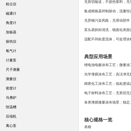
无剪切输送，不损伤浆料，无
粉尘仪
集成精炼器抑制脉动，流量恒
磁通计
无异物污染风险，无滑动部件
角度计
泵头易拆卸清洗，镜面化表面
加振器
适配不同粘度流体，可处理浓
探伤仪
氧气计
典型应用场景
计量泵
锂电池电极涂布工艺：微量涂
尺子测量
光学薄膜涂布工艺：高洁净无
测量仪
精密化工涂布工艺：低粘度或
密度计
电子材料涂布工艺：无剪切无
马弗炉
各类薄膜微量涂布场景：稳定
恒温槽
压缩机
核心规格一览
离心泵
表格