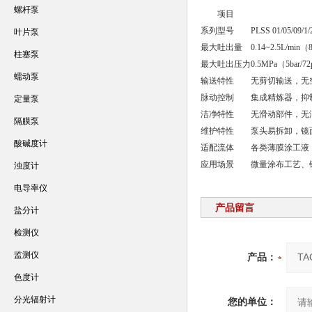
螺杆泵
项目
系列型号
PLSS 01/05/09/1/
叶片泵
最大吐出量
0.14~2.5L/min（
柱塞泵
最大吐出压力
0.5MPa（5bar/72
蠕动泵
输送特性
无剪切输送，无
脉动控制
集成精炼器，抑
定量泵
洁净特性
无滑动部件，无
隔膜泵
维护特性
泵头易拆卸，镜
酸碱度计
适配流体
各类薄膜涂工液
应用场景
微量涂布工艺、
浊度计
电导率仪
产品留言
盐分计
检测仪
监测仪
产品：
色度计
分光辐射计
您的单位：