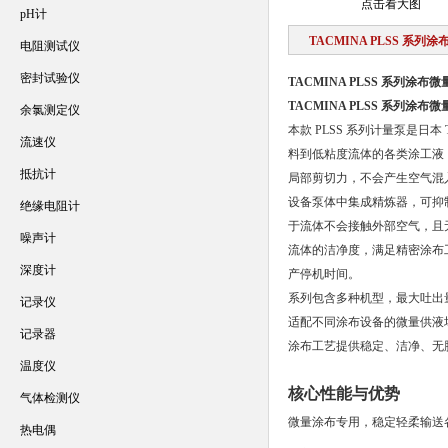
点击看大图
pH计
TACMINA PLSS 系
电阻测试仪
密封试验仪
TACMINA PLSS 系列涂
TACMINA PLSS 系列涂
余氯测定仪
本款 PLSS 系列计量泵是日
流速仪
料到低粘度流体的各类涂工液
抵抗计
局部剪切力，不会产生空气混
设备泵体中集成精炼器，可抑
绝缘电阻计
于流体不会接触外部空气，且
噪声计
流体的洁净度，满足精密涂布
深度计
产停机时间。
系列包含多种机型，最大吐出量覆盖
记录仪
适配不同涂布设备的微量供液
记录器
涂布工艺提供稳定、洁净、无
温度仪
核心性能与优势
气体检测仪
微量涂布专用，稳定轻柔输送
热电偶