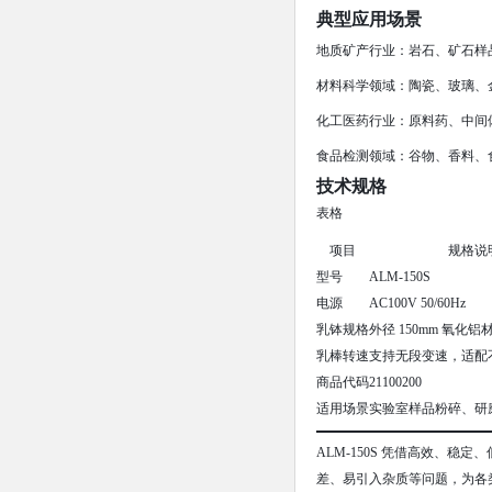
典型应用场景
地质矿产行业：岩石、矿石样
材料科学领域：陶瓷、玻璃、金
化工医药行业：原料药、中间
食品检测领域：谷物、香料、
技术规格
表格
项目
规格说
型号
ALM-150S
电源
AC100V 50/60Hz
乳钵规格
外径 150mm 氧化铝
乳棒转速
支持无段变速，适配
商品代码
21100200
适用场景
实验室样品粉碎、研
ALM-150S 凭借高效、
差、易引入杂质等问题，为各