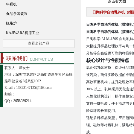
点击看大图
年糕机
日陶科学自动乳钵机（擂溃机
食品杀菌装置
脱脂炉
日陶科学自动乳钵机（擂溃机）A
日陶科学自动乳钵机（擂溃机）A
KAJIWARA梶原工业
日陶科学 ALM-150S 自动
查看全部产品
大幅提升样品处理效率与均一
分析等实验提供可靠的样品制
联系我们
核心设计与性能特点
氧化铝乳钵材质，保证样品纯
联系人：谭女士
地址：深圳市龙岗区龙岗街道新生社区新旺
被污染，确保实验数据的准确
路和健云谷2栋B座1002
高效研磨机构，提升处理效率
Email：13823147125@163.com
30% 以上。乳棒采用无段
邮编：
人性化结构设计，操作便捷安
QQ：
3058039214
支持一键拆装，便于清洁与更
验室环境长期使用。
适配多种样品类型，应用范围
瑙、磁制等材质乳钵，满足特
成。