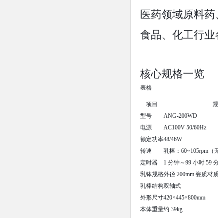
医药领域原料药
食品、化工行业
核心规格一览
表格
项目
型号
ANG-200WD
电源
AC100V 50/60Hz
额定功率
48/46W
转速
乳棒：60~105rpm
定时器
1 分钟～99 小时 5
乳钵规格
外径 200mm 瓷质材
乳棒结构
双轴式
外形尺寸
420×445×800mm
本体重量
约 39kg