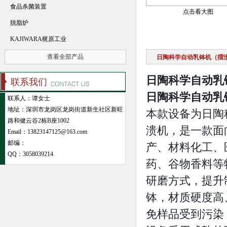
食品杀菌装置
点击看大图
脱脂炉
KAJIWARA梶原工业
查看全部产品
日陶科学自动乳钵机（擂溃机
日陶科学自动乳钵
联系我们
日陶科学自动乳钵
联系人：谭女士
地址：深圳市龙岗区龙岗街道新生社区新旺
本款设备为日陶科
路和健云谷2栋B座1002
溃机，是一款面
Email：13823147125@163.com
邮编：
产、材料化工、
QQ：
3058039214
药、谷物香料等
研磨方式，提升制
钵，材质硬度高
免样品受到污染