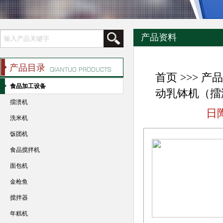
产品资料
产品目录
首页
>>>
产品
食品加工设备
动乳钵机（擂溃
擂溃机
日
洗米机
饭团机
食品搅拌机
面包机
金枪鱼
搅拌器
年糕机