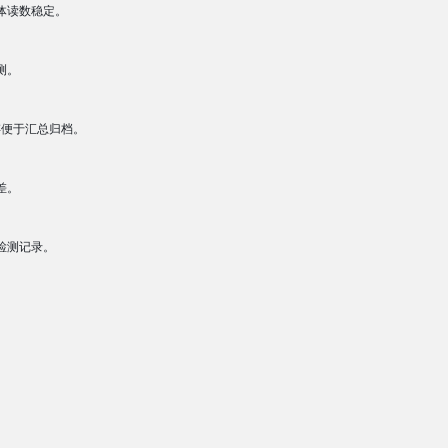
体读数稳定。
测。
存便于汇总归档。
差。
检测记录。