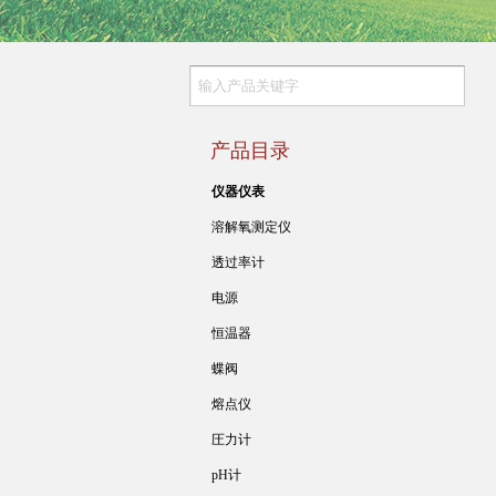
产品目录
仪器仪表
溶解氧测定仪
透过率计
电源
恒温器
蝶阀
熔点仪
圧力计
pH计