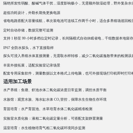
隔绝挥发性弱酸、酸碱气体干扰，湿度影响极小，无需额外除湿处理，野外复杂水
超低功耗设计，外勤长期免更换电源
省电电路搭配大容量续航，单次装电池可连续工作两千小时，适合多养殖场巡回检
定时自动存储，数据完整可追溯
支持 1 秒至 99 小时多档位定时记录，长间隔模式自动休眠省电，千组数据本地留
IP67 全防水探头，水下直接取样
探头可浸入养殖水体直接测量，无需取水样转移，减少二氧化碳逸散带来的检测误
丰富外接拓展，适配实验室记录场景
配套专用采集软件，测量数据以文本格式上传电脑，也可外接现场打印机即时打印
适用加工场景
水产养殖：鱼塘、虾池水体二氧化碳浓度日常监测，调控水质平衡
水族馆：观赏水族、海水缸水体 CO₂管控，保障水生生物生存环境
育苗培育：水产育苗池、水草培育水体二氧化碳精准检测
实验室水质化验：液相二氧化碳定量分析，可搭配支架静置测量
温室培育：水生植物培育气相二氧化碳环境同步监测