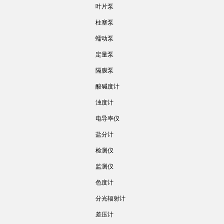
叶片泵
柱塞泵
蠕动泵
定量泵
隔膜泵
酸碱度计
浊度计
电导率仪
盐分计
检测仪
监测仪
色度计
分光辐射计
差压计