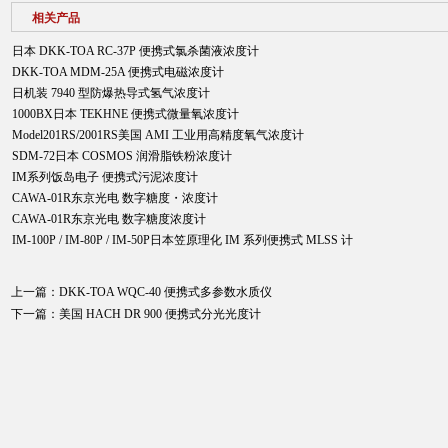
相关产品
日本 DKK-TOA RC-37P 便携式氯杀菌液浓度计
DKK-TOA MDM-25A 便携式电磁浓度计
日机装 7940 型防爆热导式氢气浓度计
1000BX日本 TEKHNE 便携式微量氧浓度计
Model201RS/2001RS美国 AMI 工业用高精度氧气浓度计
SDM-72日本 COSMOS 润滑脂铁粉浓度计
IM系列饭岛电子 便携式污泥浓度计
CAWA-01R东京光电 数字糖度・浓度计
CAWA-01R东京光电 数字糖度浓度计
IM-100P / IM-80P / IM-50P日本笠原理化 IM 系列便携式 MLSS 计
上一篇：
DKK-TOA WQC-40 便携式多参数水质仪
下一篇：
美国 HACH DR 900 便携式分光光度计