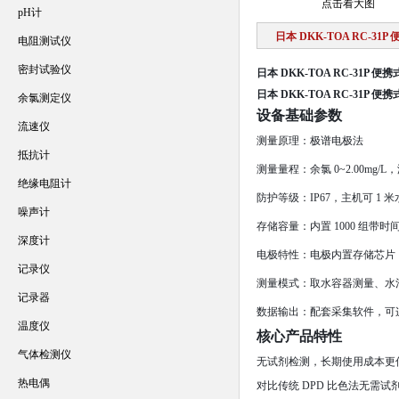
点击看大图
pH计
日本 DKK-TOA RC-31
电阻测试仪
密封试验仪
日本 DKK-TOA RC-31P 便
日本 DKK-TOA RC-31P 便
余氯测定仪
设备基础参数
流速仪
测量原理：极谱电极法
抵抗计
测量量程：余氯 0~2.00mg/L，
绝缘电阻计
防护等级：IP67，主机可 1 米
噪声计
存储容量：内置 1000 组带
深度计
电极特性：电极内置存储芯片
记录仪
测量模式：取水容器测量、水
记录器
数据输出：配套采集软件，可
温度仪
核心产品特性
气体检测仪
无试剂检测，长期使用成本更
热电偶
对比传统 DPD 比色法无需