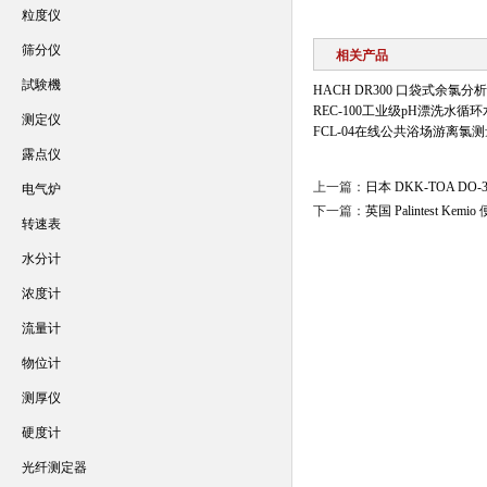
粒度仪
筛分仪
相关产品
試験機
HACH DR300 口袋式余氯分
REC-100工业级pH漂洗水循
测定仪
FCL-04在线公共浴场游离氯
露点仪
上一篇：
日本 DKK-TOA DO
电气炉
下一篇：
英国 Palintest K
转速表
水分计
浓度计
流量计
物位计
测厚仪
硬度计
光纤测定器