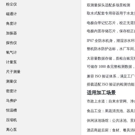
粉尘仪
双测量探头适配多场景检测
取水式配套专用容器用于水龙
磁通计
电极自带记忆芯片，校正无需
角度计
电极内置存储芯片，保存校正
加振器
IP67 全防水机身，潮湿涉水
探伤仪
整机防水防护达标，水厂车间
氧气计
大容量数据存储，质检台账完
计量泵
可储存 1000 条完整检测
尺子测量
兼容 ISO 验证体系，满足工
测量仪
搭载适配 ISO 验证的检测
密度计
适用加工场景
马弗炉
市政上水道：自来水管网、净
恒温槽
食品工业：果蔬清洗池、器具
压缩机
休闲泳池场馆：公共泳池、景
离心泵
酒店商超后厨：食材、餐具消