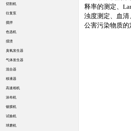
切割机
释率的测定、Lam
往复泵
浊度测定、血清
搅拌
公害污染物质的
色选机
擂溃
臭氧发生器
气体发生器
混合器
移液器
高速相机
涂布机
镀膜机
试验机
球磨机