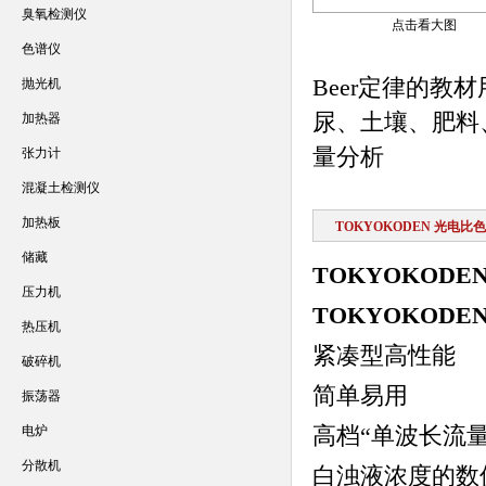
臭氧检测仪
点击看大图
色谱仪
Beer定律的教
抛光机
尿、土壤、肥料
加热器
量分析
张力计
混凝土检测仪
加热板
TOKYOKODEN 光电比
储藏
TOKYOKODE
压力机
TOKYOKODE
热压机
紧凑型高性能
破碎机
简单易用
振荡器
高档“单波长流
电炉
分散机
白浊液浓度的数