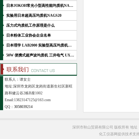
日本JOKOH常光小型高性能均质机NAGS20技术解析
实验用日本超高压均质机NAGS20
压力式均质机工作原理是什么
日本粉体工业协会企业名单
日本理学 LAB2000 实验型高压均质机产品介绍
50W 便携式超声波均质机 三井电气 UX-050 微量样品分散破碎仪主要知识介绍
联系我们
联系人：谭女士
地址:深圳市龙岗区龙岗街道新生社区新旺
路和健云谷2栋B座1002
Email:13823147125@163.com
QQ：
3058039214
深圳市秋山贸易有限公司 版权所有 地址
化工仪器网提供技术支