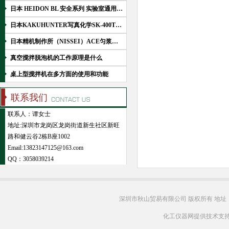
日本 HEIDON BL 安全系列 实验室通用搅拌机简介
日本KAKUHUNTER写真化学SK-400TR强力搅拌脱泡机技术解析
日本精机制作所（NISSEI）ACE匀浆搅拌乳化机技术解析
真空搅拌脱泡机的工作原理是什么
桌上型搅拌机在多方面的使用和功能
联系我们
联系人：谭女士
地址:深圳市龙岗区龙岗街道新生社区新旺
路和健云谷2栋B座1002
Email:13823147125@163.com
QQ：
3058039214
深圳市秋山贸易有限公司 版权所有 地址
化工仪器网提供技术支