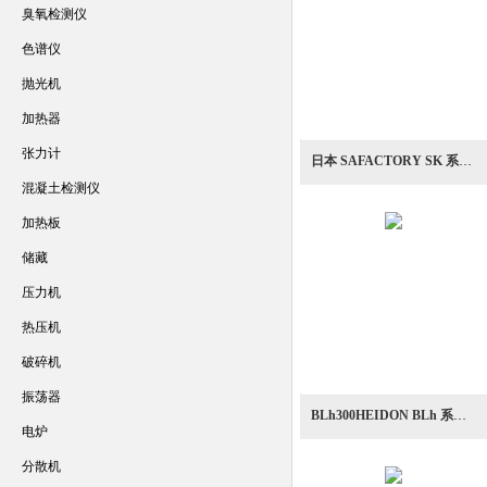
臭氧检测仪
色谱仪
抛光机
加热器
张力计
日本 SAFACTORY SK 系列搅拌机
混凝土检测仪
加热板
储藏
压力机
热压机
破碎机
振荡器
BLh300HEIDON BLh 系列高功率搅拌机
电炉
分散机