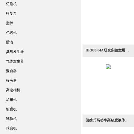
切割机
往复泵
搅拌
色选机
擂溃
HR003-04A研究实验室用小规模搅拌脱泡混合机设备
臭氧发生器
气体发生器
混合器
移液器
高速相机
涂布机
镀膜机
试验机
便携式高功率高粘度液体混合搅拌机
球磨机