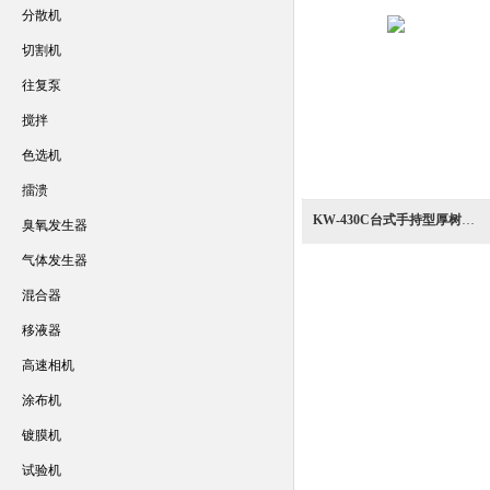
分散机
切割机
往复泵
搅拌
色选机
擂溃
KW-430C台式手持型厚树脂到无纺布应用超声波切割机
臭氧发生器
气体发生器
混合器
移液器
高速相机
涂布机
镀膜机
试验机