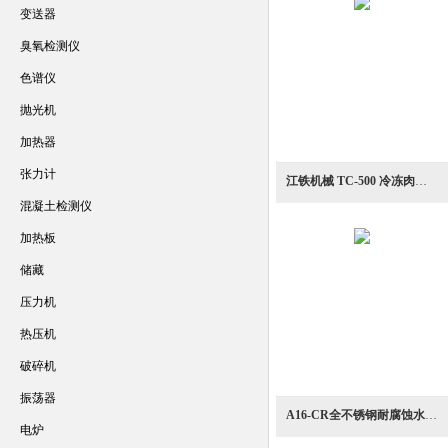
变送器
臭氧检测仪
色谱仪
抛光机
加热器
张力计
江铁机械 TC-500 冷冻肉刨肉机
混凝土检测仪
加热板
储藏
压力机
热压机
破碎机
振荡器
A16-CR全不锈钢耐腐蚀水产加工鱼类自动开片切割机
电炉