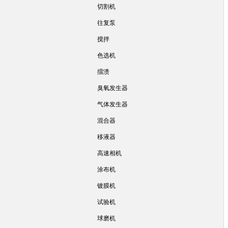
切割机
往复泵
搅拌
色选机
擂溃
臭氧发生器
气体发生器
混合器
移液器
高速相机
涂布机
镀膜机
试验机
球磨机