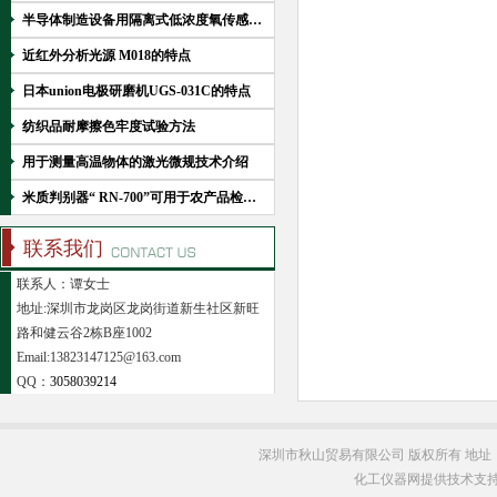
半导体制造设备用隔离式低浓度氧传感器TB-II.F介绍
近红外分析光源 M018的特点
日本union电极研磨机UGS-031C的特点
纺织品耐摩擦色牢度试验方法
用于测量高温物体的激光微规技术介绍
米质判别器“ RN-700”可用于农产品检验和政府储备B类大米品质检测
联系我们
联系人：谭女士
地址:深圳市龙岗区龙岗街道新生社区新旺
路和健云谷2栋B座1002
Email:13823147125@163.com
QQ：
3058039214
深圳市秋山贸易有限公司 版权所有 地址
化工仪器网提供技术支