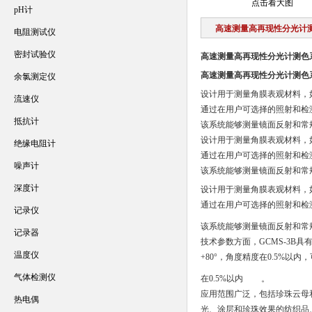
点击看大图
pH计
高速测量高再现性分光计
电阻测试仪
密封试验仪
高速测量高再现性分光计测色
高速测量高再现性分光计测色
余氯测定仪
设计用于测量角膜表观材料，
流速仪
通过在用户可选择的照射和检
抵抗计
该系统能够测量镜面反射和常
设计用于测量角膜表观材料，
绝缘电阻计
通过在用户可选择的照射和检
噪声计
该系统能够测量镜面反射和常
深度计
设计用于测量角膜表观材料，
通过在用户可选择的照射和检
记录仪
该系统能够测量镜面反射和常
记录器
技术参数方面，GCMS-3B具有3
温度仪
+80°，角度精度在0.5%以内，可视
气体检测仪
在0.5%以内
。
应用范围广泛，包括珍珠云母
热电偶
光、涂层和珍珠效果的纺织品