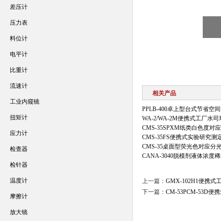
差压计
压力表
料位计
电平计
比重计
流速计
相关产品
工业内窥镜
PPLB-400卓上型台式节省空
扭矩计
WA-2/WA-2M便携式工厂
CMS-35SPXM纸类白色度
应力计
CMS-35FS便携式实验研究
CMS-35桌面型荧光色对应分
检查器
CANA-3040脱模剂液体浓
检针器
温度计
上一篇：
GMX-102H1便
下一篇：
CM-53PCM-53
摩擦计
放大镜