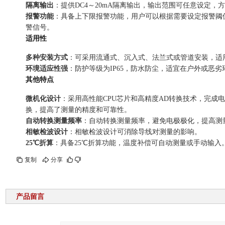
隔离输出
：提供DC4～20mA隔离输出，输出范围可任意设定，
报警功能
：具备上下限报警功能，用户可以根据需要设定报警阈
警信号。
适用性
多种安装方式
：可采用流通式、沉入式、法兰式或管道安装，适
环境适应性强
：防护等级为IP65，防水防尘，适宜在户外或恶劣
其他特点
微机化设计
：采用高性能CPU芯片和高精度AD转换技术，完成
换，提高了测量的精度和可靠性。
自动转换测量频率
：自动转换测量频率，避免电极极化，提高测
相敏检波设计
：相敏检波设计可消除导线对测量的影响。
25℃折算
：具备25℃折算功能，温度补偿可自动测量或手动输入
复制
分享
产品留言