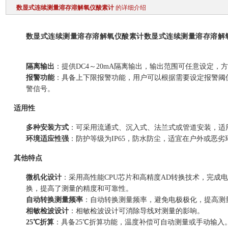
数显式连续测量溶存溶解氧仪酸素计
的详细介绍
数显式连续测量溶存溶解氧仪酸素计
数显式连续测量溶存溶解
隔离输出
：提供DC4～20mA隔离输出，输出范围可任意设定，
报警功能
：具备上下限报警功能，用户可以根据需要设定报警阈
警信号。
适用性
多种安装方式
：可采用流通式、沉入式、法兰式或管道安装，适
环境适应性强
：防护等级为IP65，防水防尘，适宜在户外或恶劣
其他特点
微机化设计
：采用高性能CPU芯片和高精度AD转换技术，完成
换，提高了测量的精度和可靠性。
自动转换测量频率
：自动转换测量频率，避免电极极化，提高测
相敏检波设计
：相敏检波设计可消除导线对测量的影响。
25℃折算
：具备25℃折算功能，温度补偿可自动测量或手动输入