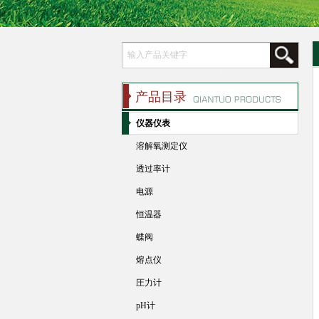
产品目录
仪器仪表
溶解氧测定仪
透过率计
电源
恒温器
蝶阀
熔点仪
圧力计
pH计