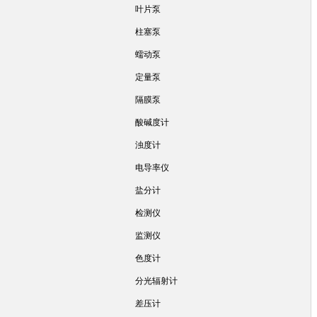
叶片泵
柱塞泵
蠕动泵
定量泵
隔膜泵
酸碱度计
浊度计
电导率仪
盐分计
检测仪
监测仪
色度计
分光辐射计
差压计