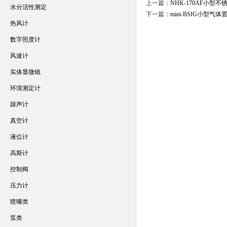
上一篇：
NHK-170AF小
水分活性测定
下一篇：
mini-BSⅠG小型
热风计
数字照度计
风速计
实体显微镜
环境测定计
躁声计
真空计
液位计
高斯计
控制阀
压力计
喷嘴类
泵类