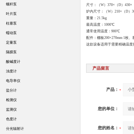
螺杆泵
尺寸：（W）370×（D）430×
炉内尺寸：（W）210×（D）30
叶片泵
重量：21.5kg
柱塞泵
最高温度：1000℃
通常使用温度：900℃
蠕动泵
配件：棚板200×270mm 
定量泵
这款设备适用于需要精确温度控制
隔膜泵
酸碱度计
产品留言
浊度计
电导率仪
产品：
盐分计
检测仪
您的单位：
监测仪
色度计
您的姓名：
分光辐射计