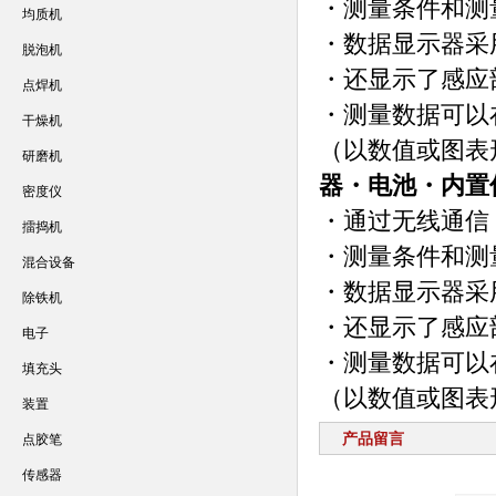
・测量条件和测
均质机
・数据显示器采
脱泡机
・还显示了感应
点焊机
・测量数据可以
干燥机
（以数值或图表
研磨机
器・电池・内置
密度仪
・通过无线通信
擂捣机
・测量条件和测
混合设备
・数据显示器采
除铁机
・还显示了感应
电子
・测量数据可以
填充头
（以数值或图表
装置
产品留言
点胶笔
传感器