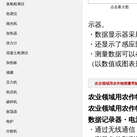
臭氧检测仪
点击看大图
色谱仪
示器。
抛光机
・数据显示器采
加热器
・还显示了感应
张力计
・测量数据可以
混凝土检测仪
（以数值或图表
加热板
储藏
压力机
农业领域用农作物测量带
热压机
农业领域用农作
破碎机
农业领域用农作
振荡器
数据记录器・电
电炉
・通过无线通信
分散机