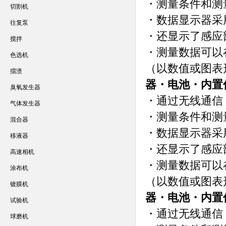
・测量条件和测
切割机
・数据显示器采
往复泵
・还显示了感应
搅拌
・测量数据可以
色选机
（以数值或图表
擂溃
器・电池・内置
臭氧发生器
・通过无线通信
气体发生器
・测量条件和测
混合器
・数据显示器采
移液器
・还显示了感应
高速相机
・测量数据可以
涂布机
（以数值或图表
镀膜机
器・电池・内置
试验机
・通过无线通信
球磨机