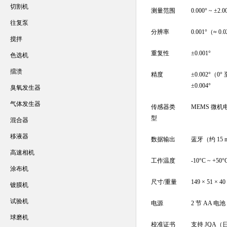
切割机
测量范围
0.000° ~ ±
往复泵
分辨率
0.001°（≈ 0.
搅拌
重复性
±0.001°
色选机
擂溃
精度
±0.002°（0
±0.004°
臭氧发生器
气体发生器
传感器类
MEMS 微机
型
混合器
移液器
数据输出
蓝牙（约 15 
高速相机
工作温度
-10°C ~ 
涂布机
尺寸/重量
149 × 51 × 40
镀膜机
试验机
电源
2 节 AA 电池
球磨机
校准证书
支持 JQA