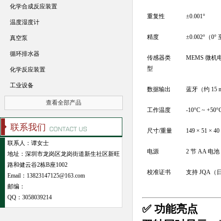
化学合成反应装置
重复性
±0.001°
温度湿度计
精度
±0.002°（0°
真空泵
循环排水器
传感器类
MEMS 微机
型
化学反应装置
工业设备
数据输出
蓝牙（约 15 
查看全部产品
工作温度
-10°C ~ 
联系我们
尺寸/重量
149 × 51 × 40
联系人：谭女士
电源
2 节 AA 电池
地址：深圳市龙岗区龙岗街道新生社区新旺
路和健云谷2栋B座1002
校准证书
支持 JQA
Email：13823147125@163.com
邮编：
QQ：
3058039214
✅ 功能亮点