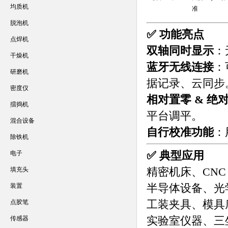
均质机
准
脱泡机
✅ 功能亮点
点焊机
双轴同时显示
：
干燥机
蓝牙无线连接
：
研磨机
据记录、云同步
密度仪
相对置零 & 绝
擂捣机
平台调平。
混合设备
自行校准功能
：
除铁机
✅ 典型应用
电子
精密机床、CNC
填充头
半导体设备、光
装置
工装夹具、模具
点胶笔
实验室仪器、三
传感器