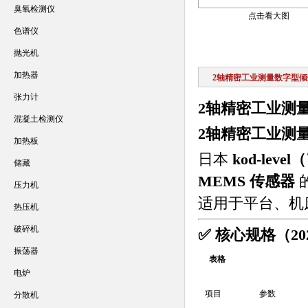
臭氧检测仪
点击看大图
色谱仪
抛光机
加热器
2轴精密工业测量数字型
张力计
2轴精密工业测
混凝土检测仪
2轴精密工业测
加热板
日本
kod-le
储藏
MEMS 传感器
压力机
适用于平台、机
热压机
破碎机
✅ 核心规格（20
振荡器
表格
电炉
项目
参数
分散机