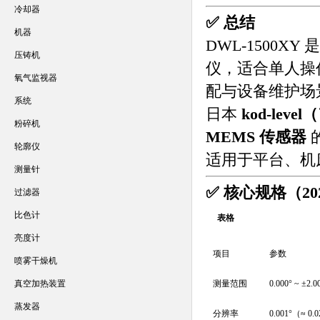
冷却器
✅ 总结
机器
DWL-1500
压铸机
仪，适合单人操
氧气监视器
配与设备维护场
系统
日本
kod-le
粉碎机
MEMS 传感器
轮廓仪
适用于平台、机
测量针
✅ 核心规格（20
过滤器
比色计
表格
亮度计
项目
参数
喷雾干燥机
真空加热装置
测量范围
0.000° ~ ±
蒸发器
分辨率
0.001°（≈ 0.