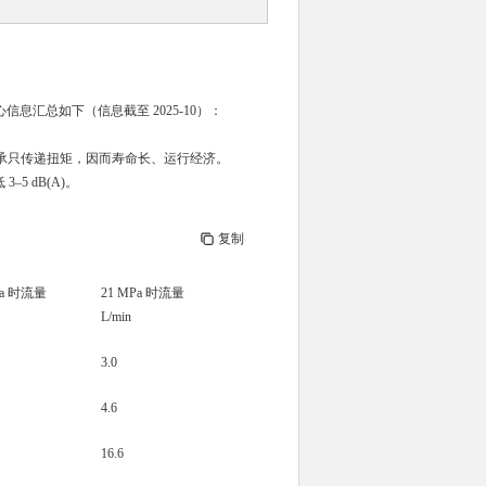
心信息汇总如下（信息截至 2025-10）：
承只传递扭矩，因而寿命长、运行经济。
 dB(A)。
复制
Pa 时流量
21 MPa 时流量
L/min
3.0
4.6
16.6