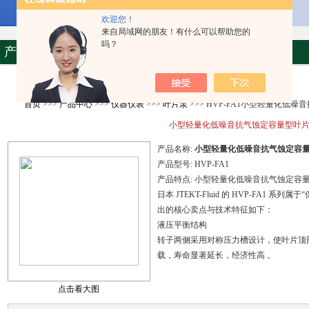
欢迎您！
来自局域网的朋友！有什么可以帮助您的
吗？
产品资料
首页
>>>
产品中心
>>>
仪器仪表
>>>
叶片泵
>>> HVP-FA1小型轻量化低
小型轻量化低噪音抗气蚀定容量型叶
产品名称:
小型轻量化低噪音抗气蚀定容
产品型号:
HVP-FA1
产品特点:
小型轻量化低噪音抗气蚀定容
日本 JTEKT-Fluid 的 HVP-FA1
出的核心卖点与技术特征如下：
液压平衡结构
转子两侧采用对称压力槽设计，使叶片顶
载，寿命显著延长，经济性高 。
点击看大图