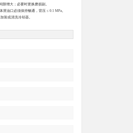
磨损间隙增大；必要时更换磨损副。
泄油口必须保持畅通，背压 ≤ 0.1 MPa。
并加装或清洗冷却器。