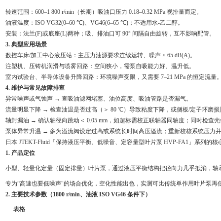
转速范围：600–1 800 r/min（长期）吸油口压力 0.18–0.32 MPa 视排量而定。
油液温度：ISO VG32(0–60 ℃)、VG46(6–65 ℃)；不适用水-乙二醇。
安装：法兰(F)或底座(L)两种；吸、排油口可 90° 间隔自由旋转，互不影响配管。
3. 典型应用场景
数控车床/加工中心液压站：主压力油源要求连续运转、噪声 ≤ 65 dB(A)。
注塑机、压铸机润滑与喷雾回路：空间狭小，需泵自吸能力好、温升低。
室内试验台、半导体设备升降回路：环境噪声受限，又需要 7–21 MPa 的恒定流量
4. 维护与常见故障排查
异常噪声或气蚀声 → 查吸油滤网堵塞、油位高度、吸油管路是否漏气。
流量明显下降 → 检查油温是否过高（＞ 80 ℃）导致粘度下降，或侧板/定子环
轴封漏油 → 确认轴径向跳动＜ 0.05 mm，如超标需校正联轴器同轴度；同时检查壳体
泵体异常升温 → 多为溢流阀设定过高或系统长时间高压溢流；重新校核系统压力
日本 JTEKT-Fluid「保持液压平衡、低噪音、定容量型叶片泵 HVP-FA1」系列的核
1. 产品定位
小型、轻量化定量（固定排量）叶片泵，通过液压平衡结构把径向力几乎抵消，轴
专为“高速也要低噪声"的场合优化，空化性能出色，实测可比传统单作用叶片泵再低 3–5
2. 主要技术参数（1800 r/min、油液 ISO VG46 条件下）
表格