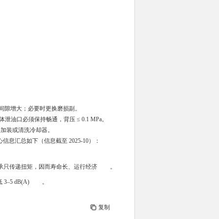
。
磨损间隙增大；必要时更换磨损副。
泄油口必须保持畅通，背压 ≤ 0.1 MPa。
并加装或清洗冷却器。
心信息汇总如下（信息截至 2025-10）：
承只传递扭矩，因而寿命长、运行经济
。
 dB(A)
。
复制