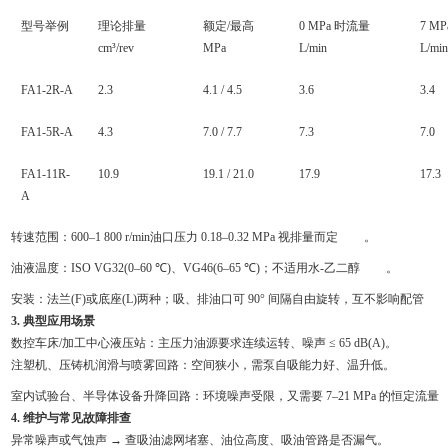
型号举例
理论排量
额定/最高
0 MPa 时流量
7 M
cm³/rev
MPa
L/min
L/min
FA1-2R-A
2.3
4.1 / 4.5
3.6
3.4
FA1-5R-A
4.3
7.0 / 7.7
7.3
7.0
FA1-11R-
10.9
19.1 / 21.0
17.9
17.3
A
转速范围：600–1 800 r/min油口压力 0.18–0.32 MPa 视排量而定
。
油液温度：ISO VG32(0–60 ℃)、VG46(6–65 ℃)；不适用水-乙二醇
。
安装：法兰(F)或底座(L)两种；吸、排油口可 90° 间隔自由旋转，互不影响配管
3. 典型应用场景
数控车床/加工中心液压站：主压力油源要求连续运转、噪声 ≤ 65 dB(A)。
注塑机、压铸机润滑与喷雾回路：空间狭小，需泵自吸能力好、温升低。
室内试验台、半导体设备升降回路：环境噪声受限，又需要 7–21 MPa 的恒定流量
4. 维护与常见故障排查
异常噪声或气蚀声 → 查吸油滤网堵塞、油位高度、吸油管路是否漏气。