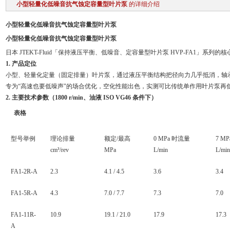
小型轻量化低噪音抗气蚀定容量型叶片泵
的详细介绍
小型轻量化低噪音抗气蚀定容量型叶片泵
小型轻量化低噪音抗气蚀定容量型叶片泵
日本 JTEKT-Fluid「保持液压平衡、低噪音、定容量型叶片泵 HVP-FA1」系列的核
1. 产品定位
小型、轻量化定量（固定排量）叶片泵，通过液压平衡结构把径向力几乎抵消，轴
专为“高速也要低噪声"的场合优化，空化性能出色，实测可比传统单作用叶片泵再低 3–5
2. 主要技术参数（1800 r/min、油液 ISO VG46 条件下）
表格
型号举例
理论排量
额定/最高
0 MPa 时流量
7 M
cm³/rev
MPa
L/min
L/min
FA1-2R-A
2.3
4.1 / 4.5
3.6
3.4
FA1-5R-A
4.3
7.0 / 7.7
7.3
7.0
FA1-11R-
10.9
19.1 / 21.0
17.9
17.3
A