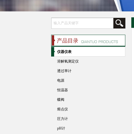
产品目录
仪器仪表
溶解氧测定仪
透过率计
电源
恒温器
蝶阀
熔点仪
圧力计
pH计