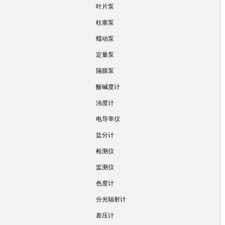
叶片泵
柱塞泵
蠕动泵
定量泵
隔膜泵
酸碱度计
浊度计
电导率仪
盐分计
检测仪
监测仪
色度计
分光辐射计
差压计