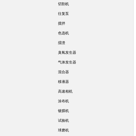
切割机
往复泵
搅拌
色选机
擂溃
臭氧发生器
气体发生器
混合器
移液器
高速相机
涂布机
镀膜机
试验机
球磨机