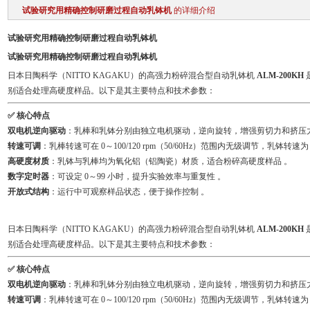
试验研究用精确控制研磨过程自动乳钵机
的详细介绍
试验研究用精确控制研磨过程自动乳钵机
试验研究用精确控制研磨过程自动乳钵机
日本日陶科学（NITTO KAGAKU）的高强力粉碎混合型自动乳钵机
ALM-200KH
别适合处理高硬度样品。以下是其主要特点和技术参数：
✅ 核心特点
双电机逆向驱动
：乳棒和乳钵分别由独立电机驱动，逆向旋转，增强剪切力和挤压
转速可调
：乳棒转速可在 0～100/120 rpm（50/60Hz）范围内无级调节，乳钵转速为
高硬度材质
：乳钵与乳棒均为氧化铝（铝陶瓷）材质，适合粉碎高硬度样品 。
数字定时器
：可设定 0～99 小时，提升实验效率与重复性 。
开放式结构
：运行中可观察样品状态，便于操作控制 。
日本日陶科学（NITTO KAGAKU）的高强力粉碎混合型自动乳钵机
ALM-200KH
别适合处理高硬度样品。以下是其主要特点和技术参数：
✅ 核心特点
双电机逆向驱动
：乳棒和乳钵分别由独立电机驱动，逆向旋转，增强剪切力和挤压
转速可调
：乳棒转速可在 0～100/120 rpm（50/60Hz）范围内无级调节，乳钵转速为