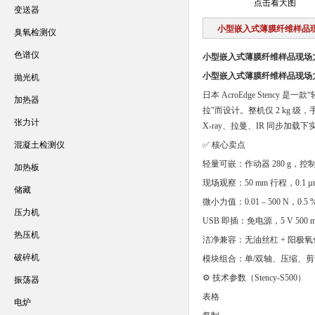
点击看大图
变送器
小型嵌入式薄膜纤维样品
臭氧检测仪
色谱仪
小型嵌入式薄膜纤维样品现场
小型嵌入式薄膜纤维样品现场
抛光机
日本 AcroEdge Stency
加热器
拉"而设计。整机仅 2 kg 级，
张力计
X-ray、拉曼、IR 同步
混凝土检测仪
✅ 核心卖点
轻量可嵌：作动器 280 g，控制
加热板
现场观察：50 mm 行程，0.
储藏
微小力值：0.01 – 500 N，0
压力机
USB 即插：免电源，5 V 50
热压机
洁净兼容：无油丝杠 + 阳极氧化铝
破碎机
模块组合：单/双轴、压缩、
⚙️ 技术参数（Stency-S500）
振荡器
表格
电炉