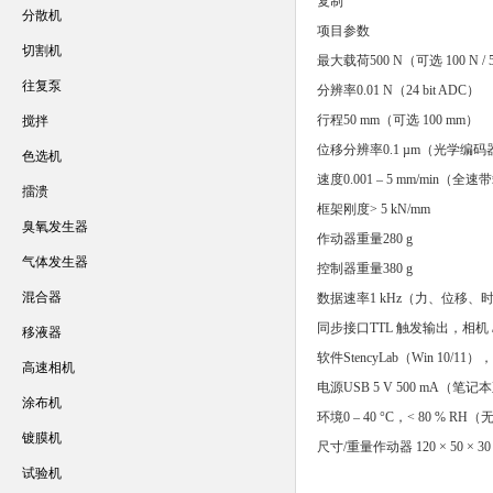
复制
分散机
项目
参数
切割机
最大载荷
500 N（可选 100 N / 
往复泵
分辨率
0.01 N（24 bit ADC）
行程
50 mm（可选 100 mm）
搅拌
位移分辨率
0.1 µm（光学编码
色选机
速度
0.001 – 5 mm/min（全
擂溃
框架刚度
> 5 kN/mm
臭氧发生器
作动器重量
280 g
气体发生器
控制器重量
380 g
混合器
数据速率
1 kHz（力、位移、
同步接口
TTL 触发输出，相机
移液器
软件
StencyLab（Win 10/
高速相机
电源
USB 5 V 500 mA（笔
涂布机
环境
0 – 40 °C，< 80 % R
镀膜机
尺寸/重量
作动器 120 × 50 × 30 
试验机