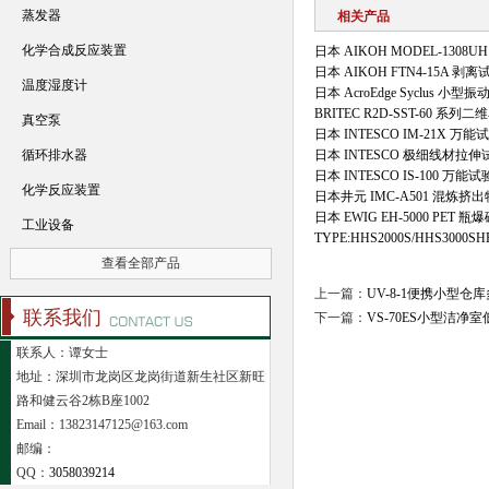
蒸发器
相关产品
化学合成反应装置
日本 AIKOH MODEL‑1308
日本 AIKOH FTN4‑15A 剥
温度湿度计
日本 AcroEdge Syclus 小
BRITEC R2D-SST-60 系
真空泵
日本 INTESCO IM-21X 万能
循环排水器
日本 INTESCO 极细线材拉
日本 INTESCO IS-100 万能
化学反应装置
日本井元 IMC-A501 混炼挤
日本 EWIG EH-5000 PET
工业设备
TYPE:HHS2000S/HHS30
查看全部产品
上一篇：
UV-8-1便携小型
联系我们
下一篇：
VS-70ES小型洁
联系人：谭女士
地址：深圳市龙岗区龙岗街道新生社区新旺
路和健云谷2栋B座1002
Email：13823147125@163.com
邮编：
QQ：
3058039214