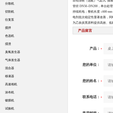
自动清铁（选配）气缸式“抽屉
分散机
管径 DN50–DN200，单台
切割机
持续耗电；整机长度 ≤600 
电剂批次稳定性显著改善，同时减
往复泵
为乙炔炭黑原料提供高效、低
搅拌
产品留言
色选机
擂溃
产品：
臭氧发生器
气体发生器
您的单位：
混合器
移液器
您的姓名：
高速相机
涂布机
联系电话：
镀膜机
试验机