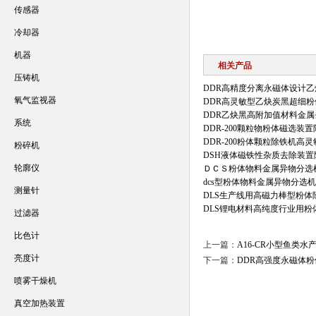
传感器
冷却器
机器
相关产品
压铸机
DDR高精度分离永磁体设计
氧气监视器
DDR高灵敏型乙炔炭黑超细
DDR乙炔黑高附加值材料金
系统
DDR-200颗粒物粉体磁选装
DDR-200粉体颗粒除铁机高
粉碎机
DSH液体磁铁性杂质去除装置
轮廓仪
ＤＣＳ粉体物料金属异物分选
dcs型粉体物料金属异物分选
测量针
DLS生产线用高磁力棒型粉体
DLS锂电材料高纯度行业用粉
过滤器
比色计
上一篇：
A16-CR小型鱼类
亮度计
下一篇：
DDR高强度永磁体
喷雾干燥机
真空加热装置