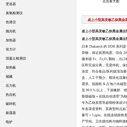
点击看大图
变送器
臭氧检测仪
桌上小型高灵敏乙炔黑金
色谱仪
抛光机
桌上小型高灵敏乙炔黑金属去
桌上小型高灵敏乙炔黑金属去
加热器
日本 Daikatech 的 
张力计
异物，保证炭黑纯度。综合 202
混凝土检测仪
微米级 Fe、Fe₃O₄ 颗粒
区即完成分离，无需停机，保持生
加热板
涂层，符合食品/医药级清洗要
储藏
盒，人工干预少。模块化流量标准管
需求。低能耗 & 占地小永磁
压力机
至 99.9 % 以上，下游橡胶
热压机
斯级磁场＋在线自动清理"为
专为乙炔炭黑等超细粉体设计的
破碎机
年各渠道资料，其典型特点如下：磁
振荡器
量可＜5 ppm。在线连续除
产节拍。卫生级结构与物料接触部分
电炉