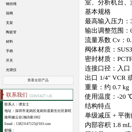
室、分析机台、
钢丝绳
基本规格
筛网
最高输入压力：30 M
支架
输出调整范围：0.05
陶瓷管
流量系数 Cv：0.
材料
阀体材质：SUS31
手柄
密封材质：PCTFE
开关
连接口径：入口 1
光谱仪
出口 1/4" VCR 
查看全部产品
重量：约 0.7 kg
联系我们
使用温度：-20 
联系人：谭女士
结构特点
地址：深圳市龙岗区龙岗街道新生社区新旺
单级减压 + 平衡阀
路和健云谷2栋B座1002
内部容积 1.8
Email：13823147125@163.com
邮编：