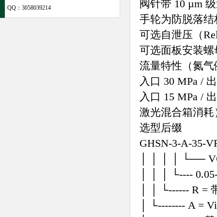
阀针带 10 µ
QQ：
3058039214
手轮为防脱落结
可选自泄压（Reli
可选面板安装螺母，
流量特性（氮气
入口 30 MPa /
入口 15 MPa 
激光混合箱消耗
选型后缀
GHSN-3-A-35-V
│ │ │ │ └── 
│ │ │ └---- 0.0
│ │ └------
│ └-------- A =