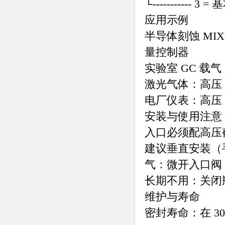
└----------- 3 
应用示例
半导体刻蚀 MIX 箱
量控制器
实验室 GC 载气：H
激光气体：高压 C
电厂仪表：高压 N
安装与使用注意
入口必须配高压截
建议垂直安装（
气：微开入口阀，0
长期不用：关闭
维护与寿命
密封寿命：在 30 M