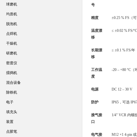
球磨机
号
均质机
精度
±0.25 % FS（可
脱泡机
温度漂
≤ ±0.02 % FS/°
点焊机
移
干燥机
长期漂
≤ ±0.1 % F
研磨机
移
密度仪
工作温
-20 – +80 °
擂捣机
度
混合设备
电源
DC 12 – 30 V
除铁机
电子
防护
IP65，可选 IP6
填充头
接气接
1/4" VCR 内
装置
口
点胶笔
电气接
M12 ×1 4-pin 或 