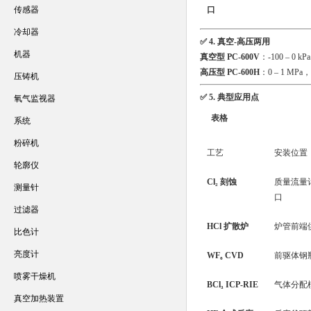
传感器
口
冷却器
✅ 4. 真空-高压两用
机器
真空型 PC-600V
：-100 – 0 kP
高压型 PC-600H
：0 – 1 MPa，
压铸机
✅ 5. 典型应用点
氧气监视器
表格
系统
粉碎机
工艺
安装位置
轮廓仪
Cl₂ 刻蚀
质量流量计
测量针
口
过滤器
HCl 扩散炉
炉管前端
比色计
亮度计
WF₆ CVD
前驱体钢
喷雾干燥机
BCl₃ ICP-RIE
气体分配
真空加热装置