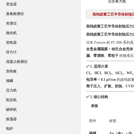
点击看大图
变送器
臭氧检测仪
高纯卤素工艺半导体刻蚀
色谱仪
高纯卤素工艺半导体刻蚀压力
抛光机
高纯卤素工艺半导体刻蚀压力
加热器
日本 Pureron 的 PC-600 系
全贵金属隔膜 + 哈氏合金壳体
张力计
漏、零漂移、零粒子
的精准压
混凝土检测仪
✅ 1. 适用介质
加热板
Cl₂、HCl、BCl₃、SiCl₄、WF
电导率 < 0.1 µS/cm
的超纯卤
储藏
离子注入、扩散、刻蚀、CVD
压力机
✅ 2. 核心结构
热压机
表格
破碎机
振荡器
部件
材质
电炉
隔膜
Au（金） + P