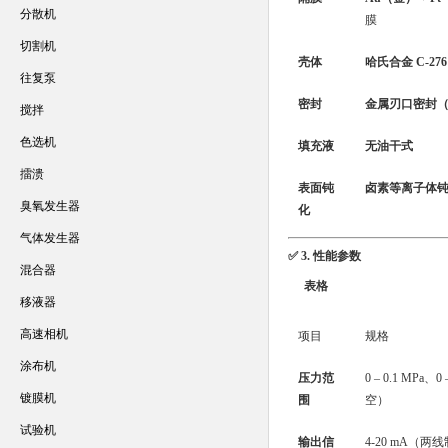
分散机
膜
切割机
壳体
哈氏合金 C-276
往复泵
密封
金属刃口密封（Met
搅拌
色选机
填充液
无油干式
擂溃
表面钝
卤素等离子体
臭氧发生器
化
气体发生器
✅ 3. 性能参数
混合器
表格
移液器
高速相机
项目
规格
涂布机
压力范
0 – 0.1 MPa、0
镀膜机
围
空）
试验机
输出信
4-20 mA（两线制