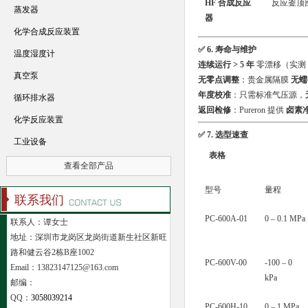
HF 合成反应
反应釜顶
蒸发器
器
化学合成反应装置
✅ 6. 寿命与维护
温度湿度计
连续运行 > 5 年
零漂移（实测 Cl₂
真空泵
无零点调整
：贵金属隔膜
无蠕
年度校准
：只需标准气压源，
循环排水器
返回检修
：Pureron 提供
卤素净
化学反应装置
✅ 7. 选型速查
工业设备
表格
查看全部产品
型号
量程
联系我们
PC-600A-01
0 – 0.1 MPa
联系人：谭女士
地址：深圳市龙岗区龙岗街道新生社区新旺
路和健云谷2栋B座1002
PC-600V-00
-100 – 0
Email：13823147125@163.com
kPa
邮编：
QQ：
3058039214
PC-600H-10
0 – 1 MPa