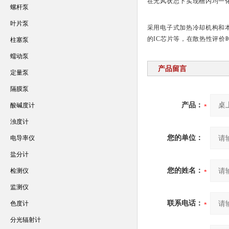
在无风状态下实现槽内均一
螺杆泵
叶片泵
采用电子式加热冷却机构和
的IC芯片等，在散热性评
柱塞泵
蠕动泵
产品留言
定量泵
隔膜泵
产品：
酸碱度计
浊度计
您的单位：
电导率仪
盐分计
您的姓名：
检测仪
监测仪
联系电话：
色度计
分光辐射计