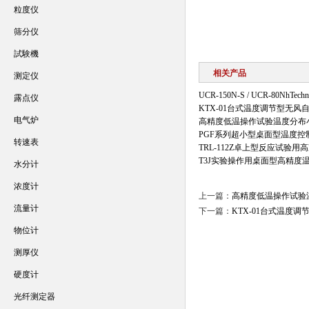
粒度仪
筛分仪
試験機
相关产品
测定仪
UCR-150N-S / UCR-80NhTe
露点仪
KTX-01台式温度调节型无
电气炉
高精度低温操作试验温度分布
PGF系列超小型桌面型温度
转速表
TRL-112Z卓上型反应试验
T3J实验操作用桌面型高精度
水分计
浓度计
上一篇：
高精度低温操作试验
流量计
下一篇：
KTX-01台式温度
物位计
测厚仪
硬度计
光纤测定器