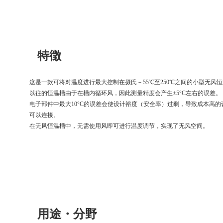
特徴
这是一款可将对温度进行最大控制在摄氏－55℃至250℃之间的小型无风
以往的恒温槽由于在槽内循环风，因此测量精度会产生±5°C左右的误差。
电子部件中最大10°C的误差会使设计裕度（安全率）过剩，导致成本高的
可以连接。
在无风恒温槽中，无需使用风即可进行温度调节，实现了无风空间。
用途・分野