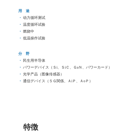
用 途
・
动力循环测试
・
温度循环试验
・
燃烧中
・
低温操作试验
分 野
・
民生用半导体
・
パワーデバイス（Ｓi、ＳiＣ、ＧaＮ、パワーカード）
・
光学产品（图像传感器）
・
通信デバイス（５Ｇ関係、ＡiＰ、ＡoＰ）
特徴