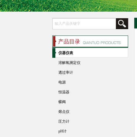
产品目录
仪器仪表
溶解氧测定仪
透过率计
电源
恒温器
蝶阀
熔点仪
圧力计
pH计