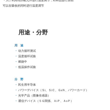
・为了利用珀尔帖元件进行温度调节，对样品进行加热
可以在吸收的同时进行温度调节
用途・分野
用 途
・
动力循环测试
・
温度循环试验
・
燃烧中
・
低温操作试验
分 野
・
民生用半导体
・
パワーデバイス（Ｓi、ＳiＣ、ＧaＮ、パワーカード）
・
光学产品（图像传感器）
・
通信デバイス（５Ｇ関係、ＡiＰ、ＡoＰ）