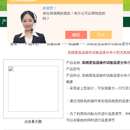
欢迎您！
来自局域网的朋友！有什么可以帮助您的
吗？
产品资料
首页
>>>
产品中心
>>>
仪器仪表
>>>
恒温槽
>>> 高精度低温操作试验温度
高精度低温操作试验温度分布小型无风
产品名称:
高精度低温操作试验温度分布
产品型号:
产品特点:
高精度低温操作试验温度分布
概要
・采用桌上型设计，可实现最大—55℃至2
・通过消除风的循环来实现高精度的温度
・为了利用珀尔帖元件进行温度调节，对
可以在吸收的同时进行温度调节
点击看大图