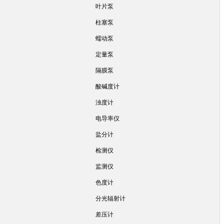
叶片泵
柱塞泵
蠕动泵
定量泵
隔膜泵
酸碱度计
浊度计
电导率仪
盐分计
检测仪
监测仪
色度计
分光辐射计
差压计