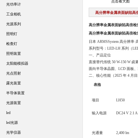
点击看大图
光功率计
高分辨率金属表面缺陷高倍
工业相机
光源系列
高分辨率金属表面缺陷高倍检
高分辨率金属表面缺陷高倍检
照明灯
日本 ARMSSystem 高分辨
检查灯
系列型号：LED-LH 系列（LED-LH
照明装置
一、产品定位
直接替代传统 50 W-150 W
太阳能模拟器
面向半导体晶圆、LCD 面板
光点照射
二、核心性能（2025 年 4 月
露光装置
表格
半导体装置
项目
LH50
光源装置
led
输入电源
DC24 V 2.1 A
led光源
光学仪器
光通量
2,400 lm