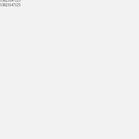
13823147125
13823147125