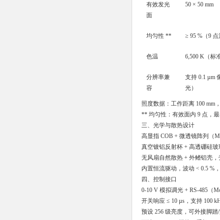
有效发光
50 × 50 mm
面
均匀性 **
≥ 95 %（9 
色温
6,500 K（标准
分辨率兼
支持 0.1 µ
容
光）
照度数据：工作距离 100 mm，C
** 均匀性：有效面内 9 点，最
三、光学与散热设计
高显指 COB + 微透镜阵列（
真空镀铝反射杯 + 高透硼硅
无风扇自然散热 + 外鳍铝壳，壳
内置恒流驱动，波动 < 0.5
四、控制接口
0-10 V 模拟调光 + RS-485（M
开关响应 ≤ 10 µs，支持 10
预设 256 级亮度，可外接脚