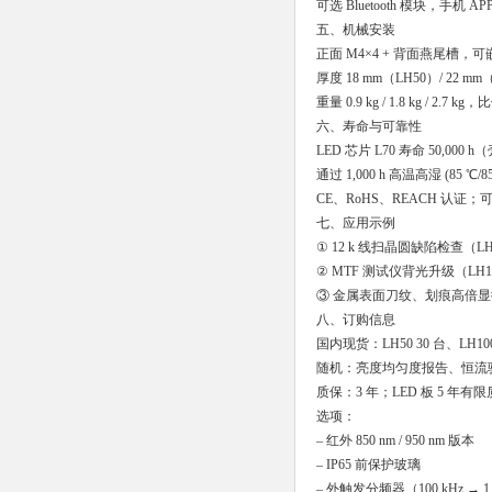
可选 Bluetooth 模块，手机
五、机械安装
正面 M4×4 + 背面燕尾槽
厚度 18 mm（LH50）/ 22 
重量 0.9 kg / 1.8 kg / 2.
六、寿命与可靠性
LED 芯片 L70 寿命 50,000 h
通过 1,000 h 高温高湿 (85 ℃/
CE、RoHS、REACH 认证；可提
七、应用示例
① 12 k 线扫晶圆缺陷检查（LH
② MTF 测试仪背光升级（LH15
③ 金属表面刀纹、划痕高倍显
八、订购信息
国内现货：LH50 30 台、LH100 
随机：亮度均匀度报告、恒流驱动器
质保：3 年；LED 板 5 年有
选项：
– 红外 850 nm / 950 nm 版本
– IP65 前保护玻璃
– 外触发分频器（100 kHz → 1