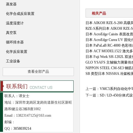
蒸发器
相关产品
化学合成反应装置
日本 AIKOH RZE‑S‑200 
温度湿度计
RZE‑S系列日本 AIKOH RZE
真空泵
日本 AcroEdge Caisits 表
日本 AcroEdge Curea UV 
循环排水器
日本 PaPaLaB RC‑4000 色彩
日本 ACT MODEL1522 激
化学反应装置
日本 Fuji Work SH-1202L
工业设备
GLO YSAFS 主轴轴力测量
NIPPON STEEL CM-SE3 
查看全部产品
SB 类型日本 NISSHA 冷
联系我们
上一篇：
VMC5系列自动化
下一篇：
SD / LD-450
联系人：谭女士
地址：深圳市龙岗区龙岗街道新生社区新旺
路和健云谷2栋B座1002
Email：13823147125@163.com
邮编：
QQ：
3058039214