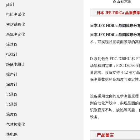
点击看大图
pH计
日本 JFE FiDiCa 晶
电阻测试仪
密封试验仪
日本 JFE FiDiCa 晶圆膜厚
余氯测定仪
日本 JFE FiDiCa 晶圆膜厚
术，可实现晶圆表面膜厚的高
流速仪
抵抗计
D 系列包含 FDC-D30HU 和
绝缘电阻计
场景检测需求；FDC-D30
量需求。设备支持 4-12 英寸
噪声计
保测量数据的高精度与稳定性
深度计
记录仪
设备采用优良的光学测量原理，
到自动化产线中，实现晶圆的
记录器
识别膜厚不均、缺陷等问题，
温度仪
设备。
气体检测仪
热电偶
产品留言