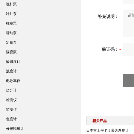
螺杆泵
叶片泵
补充说明：
柱塞泵
蠕动泵
定量泵
验证码：
隔膜泵
酸碱度计
浊度计
电导率仪
盐分计
检测仪
监测仪
色度计
相关产品
分光辐射计
日本富士平 P-1 蛋壳厚度计