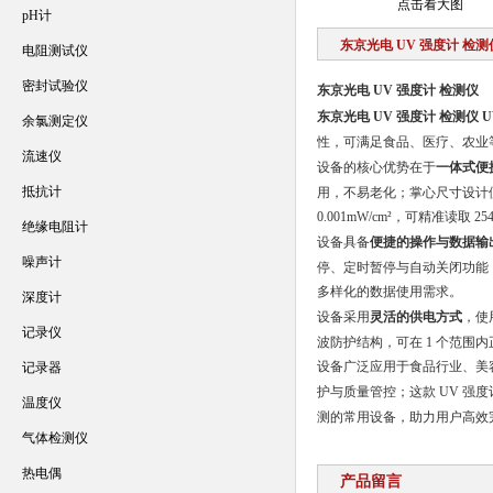
点击看大图
pH计
东京光电 UV 强度计 检测
电阻测试仪
密封试验仪
东京光电 UV 强度计 检测仪
东京光电 UV 强度计 检测仪
U
余氯测定仪
性，可满足食品、医疗、农业
流速仪
设备的核心优势在于
一体式便
抵抗计
用，不易老化；掌心尺寸设计便于
0.001mW/cm²，可精准读取 
绝缘电阻计
设备具备
便捷的操作与数据输
噪声计
停、定时暂停与自动关闭功能
多样化的数据使用需求。
深度计
设备采用
灵活的供电方式
，使
记录仪
波防护结构，可在 1 个范围
设备广泛应用于食品行业、美
记录器
护与质量管控；这款 UV 强度
温度仪
测的常用设备，助力用户高效
气体检测仪
热电偶
产品留言