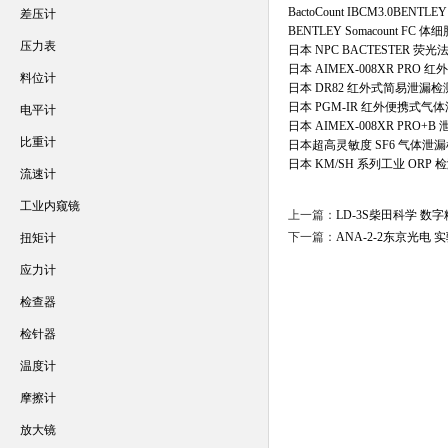
BactoCount IBCM3.0BENT
差压计
BENTLEY Somacount FC 
压力表
日本 NPC BACTESTER 
日本 AIMEX-008XR PRO
料位计
日本 DR82 红外式简易泄漏检
日本 PGM-IR 红外便携式气
电平计
日本 AIMEX-008XR PRO+
比重计
日本超高灵敏度 SF6 气体泄
日本 KM/SH 系列工业 ORP 
流速计
工业内窥镜
上一篇：
LD-3S柴田科学 数
下一篇：
ANA-2-2东京光电
扭矩计
应力计
检查器
检针器
温度计
摩擦计
放大镜