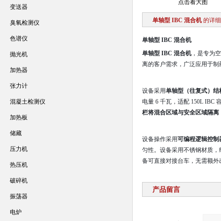
点击看大图
变送器
单轴型 IBC 混合机
的详细
臭氧检测仪
色谱仪
单轴型 IBC 混合机
单轴型 IBC 混合机
，是专为空
抛光机
离的客户需求，广泛应用于制药
加热器
张力计
设备采用
单轴型（往复式）结
混凝土检测仪
电量 6 千瓦，适配 150L IB
栏将混合区域与安全区域隔离
加热板
储藏
设备操作采用
可编程逻辑控制
压力机
匀性。设备采用不锈钢材质，
备可直接对接台车，无需额外
热压机
破碎机
产品留言
振荡器
电炉