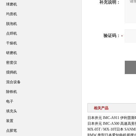
补充说明：
球磨机
均质机
脱泡机
点焊机
验证码：
干燥机
研磨机
密度仪
擂捣机
混合设备
除铁机
电子
相关产品
填充头
日本井元 IMC-A911 伊利普
装置
日本井元 IMC-A500 高速高
MX-05T / MX-10T日本 S
点胶笔
RMW 类型日本爱知电机摇摆