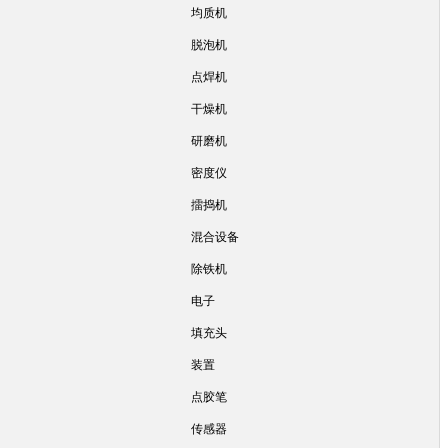
均质机
脱泡机
点焊机
干燥机
研磨机
密度仪
擂捣机
混合设备
除铁机
电子
填充头
装置
点胶笔
传感器