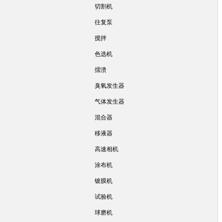
切割机
往复泵
搅拌
色选机
擂溃
臭氧发生器
气体发生器
混合器
移液器
高速相机
涂布机
镀膜机
试验机
球磨机