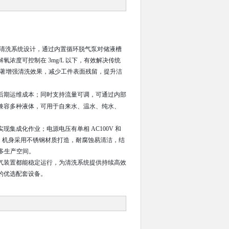
波清洗系统设计，通过内置循环脱气泵对储液槽
浓度可控制在 3mg/L 以下，有效解决传统
，显著增强清洗效果，减少工件表面残留，提升洁
后期运维成本；同时支持流量可调，可通过内部
兼容多种液体，可用于自来水、温水、纯水、
集成化作业；电源电压有单相 AC100V 和
供电环境。机身采用不锈钢材质打造，耐腐蚀易清洁，结
过多生产空间。
气装置都能稳定运行，为清洗系统提供持续高效
的优选配套设备。