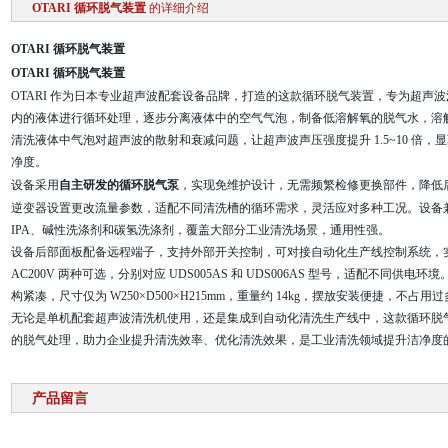
OTARI 循环脱气装置
的详细介绍
OTARI 循环脱气装置
OTARI 循环脱气装置
OTARI 作为日本专业超声波配套设备品牌，打造的这款循环脱气装置，专为超声
内的液体进行循环处理，逐步分离液体中的空气气泡，制备低溶解氧的脱气水，溶解氧
清洗液体中气泡对超声波的散射和衰减问题，让超声波声压强度提升 1.5~10 倍
净度。
设备采用
自主研发的循环脱气泵
，实现免维护设计，无需频繁检修更换部件，降低
逆变器设置更改流量参数，适配不同清洗槽的循环需求，灵活应对多种工况。设备
IPA、碱性洗涤剂和碳氢洗涤剂，覆盖大部分工业清洗场景，通用性强。
设备后部面板配备远程端子，支持外部开关控制，可对接自动化生产线控制系统，实现
AC200V 两种可选，分别对应 UDS005AS 和 UDS006AS 型号，适配不同
构紧凑，尺寸仅为 W250×D500×H215mm，重量约 14kg，摆放安装便捷，不占用
无论是单机配套超声波清洗机使用，还是集成到自动化清洗生产线中，这款循环脱
的脱气处理，助力企业提升清洗效率、优化清洗效果，是工业清洗领域提升洁净度
产品留言