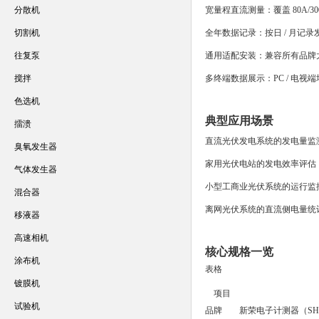
分散机
宽量程直流测量：覆盖 80A/
切割机
全年数据记录：按日 / 月记
往复泵
通用适配安装：兼容所有品牌
搅拌
多终端数据展示：PC / 电视
色选机
典型应用场景
擂溃
直流光伏发电系统的发电量监
臭氧发生器
家用光伏电站的发电效率评估
气体发生器
小型工商业光伏系统的运行监
混合器
离网光伏系统的直流侧电量统
移液器
高速相机
核心规格一览
涂布机
表格
镀膜机
项目
试验机
品牌
新荣电子计测器（SHI