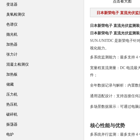
点击看大图
变送器
日本新荣电子 直流光伏监
臭氧检测仪
色谱仪
日本新荣电子 直流光伏监测装
日本新荣电子 直流光伏监测装
抛光机
SUN-UNITDC 是新荣
加热器
视化能力。
张力计
多系统监测能力
：最多支持 
混凝土检测仪
宽量程直流测量
：DC 电流最大
加热板
件；
储藏
全年数据记录与解析
：内置数
压力机
通用适配设计
：支持连接任何
热压机
多场景数据展示
：可通过电脑
破碎机
振荡器
核心性能与优势
电炉
多系统并行监测：最多支持 4