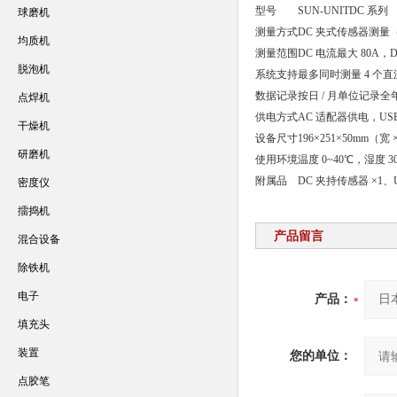
型号
SUN-UNITDC 系列
球磨机
测量方式
DC 夹式传感器测量（可
均质机
测量范围
DC 电流最大 80A，D
脱泡机
系统支持
最多同时测量 4 个
数据记录
按日 / 月单位记录全
点焊机
供电方式
AC 适配器供电，US
干燥机
设备尺寸
196×251×50mm（宽 
研磨机
使用环境
温度 0~40℃，湿度 3
附属品
DC 夹持传感器 ×1、
密度仪
擂捣机
产品留言
混合设备
除铁机
电子
产品：
填充头
装置
您的单位：
点胶笔