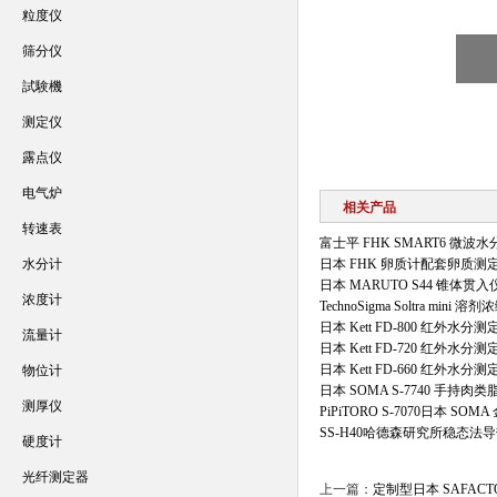
粒度仪
筛分仪
試験機
测定仪
露点仪
电气炉
相关产品
转速表
富士平 FHK SMART6 微
水分计
日本 FHK 卵质计配套卵质测
日本 MARUTO S44 锥体贯入
浓度计
TechnoSigma Soltra mini 
日本 Kett FD-800 红外水分测
流量计
日本 Kett FD-720 红外水分测
日本 Kett FD-660 红外水分测
物位计
日本 SOMA S-7740 手持肉
测厚仪
PiPiTORO S-7070日本 S
SS-H40哈德森研究所稳态法
硬度计
光纤测定器
上一篇：
定制型日本 SAFAC