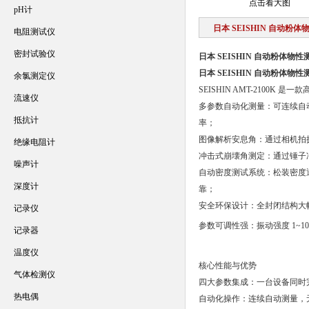
点击看大图
pH计
日本 SEISHIN 自动粉
电阻测试仪
密封试验仪
日本 SEISHIN 自动粉体物性
日本 SEISHIN 自动粉体物性
余氯测定仪
SEISHIN AMT-210
流速仪
多参数自动化测量：可连续自
抵抗计
率；
图像解析安息角：通过相机拍
绝缘电阻计
冲击式崩壊角测定：通过锤子
噪声计
自动密度测试系统：松装密度通
深度计
靠；
安全环保设计：全封闭结构大
记录仪
参数可调性强：振动强度 1~1
记录器
温度仪
核心性能与优势
气体检测仪
四大参数集成：一台设备同时完
热电偶
自动化操作：连续自动测量，