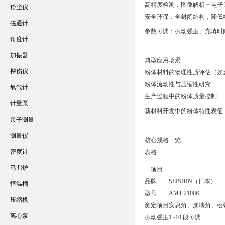
高精度检测：图像解析 + 电
粉尘仪
安全环保：全封闭结构，降低
磁通计
参数可调：振动强度、充填时
角度计
加振器
典型应用场景
探伤仪
粉体材料的物理性质评估（如
粉体流动性与压缩性研究
氧气计
生产过程中的粉体质量控制
计量泵
新材料开发中的粉体特性表征
尺子测量
测量仪
核心规格一览
密度计
表格
马弗炉
项目
品牌
SEISHIN（日本）
恒温槽
型号
AMT-2100K
压缩机
测定项目
安息角、崩壊角、松
离心泵
振动强度
1~10 段可调