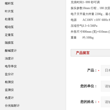
充填时间
1~999 秒可调
螺杆泵
振实参数
18mm 行程，180 
叶片泵
电子天平
最大秤量 2200g，最小
柱塞泵
电源
AC100V ±10V 60Hz 
压缩空气
0.3~0.5MPa
蠕动泵
外形尺寸
800mm (宽)×610m
定量泵
重量
约 100kg
隔膜泵
酸碱度计
产品留言
浊度计
电导率仪
产品：
盐分计
检测仪
您的单位：
监测仪
色度计
您的姓名：
分光辐射计