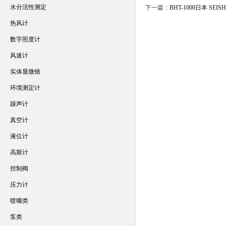
水分活性测定
下一篇：
BHT-1000日本 SE
热风计
数字照度计
风速计
实体显微镜
环境测定计
躁声计
真空计
液位计
高斯计
控制阀
压力计
喷嘴类
泵类